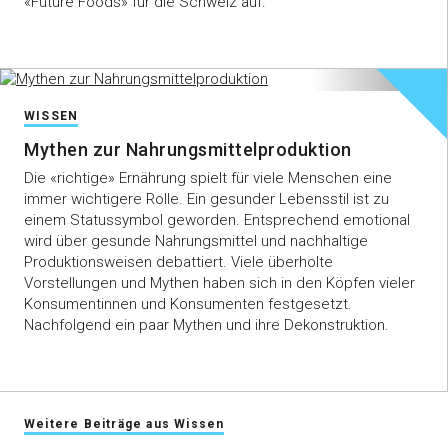
«Future Foods» für die Schweiz auf.
NEUE ZÜCHTUNGSTECHNOLOGIEN
WISSEN
Grüne Gentechnik:
Mythen zur Nahrungsmittelproduktion
Sicherheitsbedenken ziehen
Die «richtige» Ernährung spielt für viele Menschen eine
immer wichtigere Rolle. Ein gesunder Lebensstil ist zu
nicht mehr
einem Statussymbol geworden. Entsprechend emotional
wird über gesunde Nahrungsmittel und nachhaltige
swiss-food.ch lud Ende Oktober in Zürich zu
Produktionsweisen debattiert. Viele überholte
einer Filmvorführung mit Podiumsgespräch zum
Vorstellungen und Mythen haben sich in den Köpfen vieler
Thema Genom-Editierung «Zwischen Protest
Konsumentinnen und Konsumenten festgesetzt.
und Potenzial» ein. Der Anlass war gut besucht
Nachfolgend ein paar Mythen und ihre Dekonstruktion.
und beschäftigte sich mit der emotionalen
Diskussion um Gentechnik der vergangenen
Jahrzehnte.
Weitere Beiträge aus Wissen
Mehr