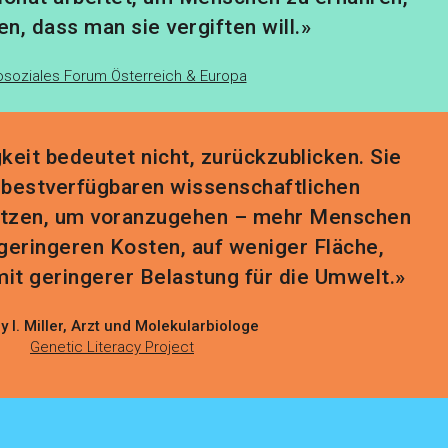
en, dass man sie vergiften will.»
soziales Forum Österreich & Europa
keit bedeutet nicht, zurückzublicken. Sie
 bestverfügbaren wissenschaftlichen
utzen, um voranzugehen – mehr Menschen
 geringeren Kosten, auf weniger Fläche,
mit geringerer Belastung für die Umwelt.»
y I. Miller, Arzt und Molekularbiologe
Genetic Literacy Project