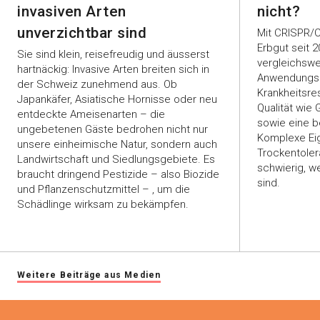
invasiven Arten
nicht?
unverzichtbar sind
Mit CRISPR/C
Erbgut seit 2
Sie sind klein, reisefreudig und äusserst
vergleichswe
hartnäckig: Invasive Arten breiten sich in
Anwendungsre
der Schweiz zunehmend aus. Ob
Krankheitsre
Japankäfer, Asiatische Hornisse oder neu
Qualität wie
entdeckte Ameisenarten – die
sowie eine b
ungebetenen Gäste bedrohen nicht nur
Komplexe Ei
unsere einheimische Natur, sondern auch
Trockentole
Landwirtschaft und Siedlungsgebiete. Es
schwierig, we
braucht dringend Pestizide – also Biozide
sind.
und Pflanzenschutzmittel – , um die
Schädlinge wirksam zu bekämpfen.
Weitere Beiträge aus Medien