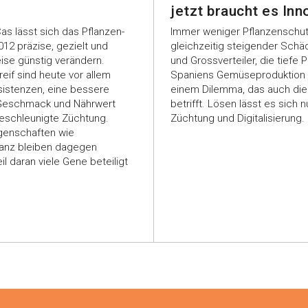
jetzt braucht es Inn
as lässt sich das Pflanzen-
Immer weniger Pflanzenschutz
012 präzise, gezielt und
gleichzeitig steigender Schä
ise günstig verändern.
und Grossverteiler, die tiefe P
if sind heute vor allem
Spaniens Gemüseproduktion s
sistenzen, eine bessere
einem Dilemma, das auch di
 Geschmack und Nährwert
betrifft. Lösen lässt es sich n
eschleunigte Züchtung.
Züchtung und Digitalisierung.
genschaften wie
ranz bleiben dagegen
il daran viele Gene beteiligt