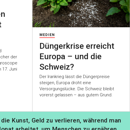
en
t
MEDIEN
Düngerkrise erreicht
d
Europa – und die
scher der
Agroscope
Schweiz?
 17. Juni
Der Irankrieg lässt die Düngerpreise
steigen, Europa droht eine
Versorgungslücke. Die Schweiz bleibt
vorerst gelassen – aus gutem Grund.
 die Kunst, Geld zu verlieren, während man
onat arbeitet, um Menschen zu ernähren,