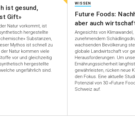
WISSEN
h ist gesund,
Future Foods: Nachh
st Gift»
aber auch wirtschaft
 der Natur vorkommt, ist
Angesichts von Klimawandel,
ynthetisch hergestellte
zunehmendem Schädlingsdru
 «chemische» Substanzen,
wachsenden Bevölkerung ste
Dieser Mythos ist schnell zu
globale Landwirtschaft vor g
In der Natur kommen viele
Herausforderungen. Um unse
toffe vor und gleichzeitig
Ernährungssicherheit langfrist
 synthetisch hergestellte
gewährleisten, rücken neue Ku
welche ungefährlich sind.
den Fokus. Eine aktuelle Stud
Potenzial von 30 «Future Food
Schweiz auf.