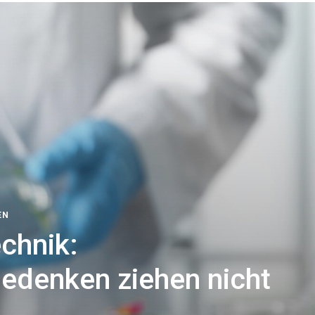
EN
chnik:
bedenken ziehen nicht