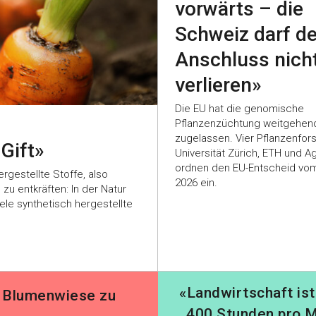
vorwärts – die
Schweiz darf d
Anschluss nich
verlieren»
Die EU hat die genomische
Pflanzenzüchtung weitgehen
zugelassen. Vier Pflanzenfor
 Gift»
Universität Zürich, ETH und 
ordnen den EU-Entscheid vom
rgestellte Stoffe, also
2026 ein.
zu entkräften: In der Natur
ele synthetisch hergestellte
«Landwirtschaft ist
en Blumenwiese zu
400 Stunden pro M