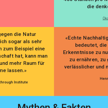
die denk
Öko
gegen die Natur
«Echte Nachhaltig
ich sogar als sehr
bedeutet, die
n zum Beispiel eine
Erkenntnisse zu n
schaft hat, kann man
zu ernähren, zu
 und mehr Raum für
verlässlicher und 
me lassen.»
Henr
through Institute
Mythen & Fakten