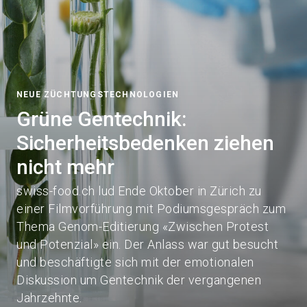
NEUE ZÜCHTUNGSTECHNOLOGIEN
Grüne Gentechnik:
Sicherheitsbedenken ziehen
nicht mehr
swiss-food.ch lud Ende Oktober in Zürich zu
einer Filmvorführung mit Podiumsgespräch zum
Thema Genom-Editierung «Zwischen Protest
und Potenzial» ein. Der Anlass war gut besucht
und beschäftigte sich mit der emotionalen
Diskussion um Gentechnik der vergangenen
Jahrzehnte.