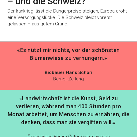
– und die Schweiz?
Der Irankrieg lässt die Düngerpreise steigen, Europa droht
eine Versorgungslücke. Die Schweiz bleibt vorerst
gelassen – aus gutem Grund.
«Es nützt mir nichts, vor der schönsten
Blumenwiese zu verhungern.»
Biobauer Hans Schori
Berner Zeitung
«Landwirtschaft ist die Kunst, Geld zu
verlieren, während man 400 Stunden pro
Monat arbeitet, um Menschen zu ernähren, die
denken, dass man sie vergiften will.»
Ökosoziales Forum Österreich & Europa