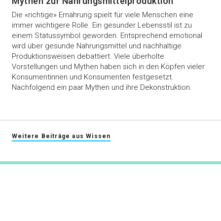
Mythen zur Nahrungsmittelproduktion
Die «richtige» Ernährung spielt für viele Menschen eine
immer wichtigere Rolle. Ein gesunder Lebensstil ist zu
einem Statussymbol geworden. Entsprechend emotional
wird über gesunde Nahrungsmittel und nachhaltige
Produktionsweisen debattiert. Viele überholte
Vorstellungen und Mythen haben sich in den Köpfen vieler
Konsumentinnen und Konsumenten festgesetzt.
Nachfolgend ein paar Mythen und ihre Dekonstruktion.
Weitere Beiträge aus Wissen
swiss-food.ch
Powered by Syngenta und Bayer
info@swiss-food.ch
044 300 30 40