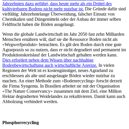
Jahrzehnten dazu geführt, dass heute mehr als ein Drittel des
kultivierbaren Bodens nicht mehr nutzbar ist.
Die Gründe dafür sind
vielfältig: Jahrzehntelange Überweidung, falscher Einsatz von
Chemikalien und Düngemitteln oder der Anbau der immer selben
Feldfrucht haben die Böden ausgelaugt.
Wenn die globale Landwirtschaft im Jahr 2050 fast zehn Milliarden
Menschen ernähren will, darf sie die Ressource Boden nicht als
«Wegwerfprodukt» betrachten. Es gilt den Boden durch eine gute
Agrarpraxis so zu nutzen, dass er nicht degradiert und permanent im
Produktionskreislauf der Landwirtschaft gehalten werden kann.
Dies erfordert neben dem Wissen über nachhaltige
Bodenbewirtschaftung auch wirtschaftliche Anreize.
In vielen
Regionen der Welt ist es kostengünstiger, neues Agrarland zu
erschliessen als alte und ausgelaugte Böden wieder nutzbar zu
machen. An einer Methode zum «Bodenrecycling» forscht derzeit
die Firma Syngenta. In Brasilien arbeitet sie mit der Organisation
«The Nature Conservancy» zusammen mit dem Ziel, eine Million
Hektar degradierten Weidelandes zu rekultivieren. Damit kann auch
Abholzung verhindert werden.
Phosphorrecycling