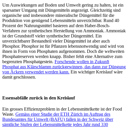
Um Auswirkungen auf Boden und Umwelt gering zu halten, ist ein
sparsamer Umgang mit Düngemitteln angezeigt. Gleichzeitig sind
organische und insbesondere mineralische Düngemittel für die
Produktion von genügend Lebensmitteln unverzichtbar. Rund 40
Prozent der Nahrungsmittel basieren auf dem Haber-Bosch-
Verfahren zur synthetischen Herstellung von Ammoniak. Ammoniak
ist der Grundstoff vieler synthetischer Düngemittel. Ein
unverzichtbarer Bestandteil vieler Düngemittel ist aber auch
Phosphor. Phosphor ist für Pflanzen lebensnotwendig und wird von
ihnen in Form von Phosphaten aufgenommen. Doch die weltweiten
Phosphatreserven werden knapp. Bisher fehlt eine Alternative zum
begrenzten Phosphatgestein.
Forschende wollen in Zukunft
Phosphat aus Klärschlamm zurückgewinnen, das dann zur Düngung
von Äckern verwendet werden kann.
Ein wichtiger Kreislauf wäre
damit geschlossen.
Essensabfälle zurück in den Kreislauf
Ein grosses Effizienzproblem in der Lebensmittelkette ist der Food
Waste.
Gemäss einer Studie der ETH Zürich im Auftrag des
Bundesamtes für Umwelt (BAFU) fallen in der Schweiz über
sämtliche Stufen der Lebensmittelkette jedes Jahr rund 330