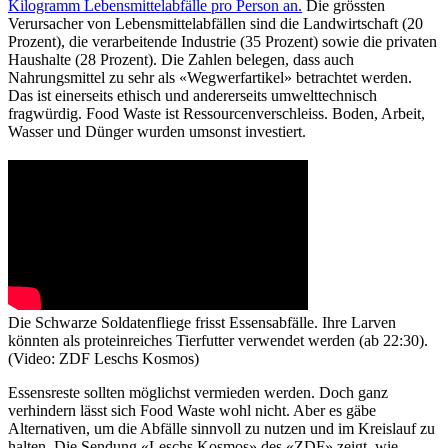
Kilogramm Lebensmittelabfälle pro Person an.
Die grössten
Verursacher von Lebensmittelabfällen sind die Landwirtschaft (20
Prozent), die verarbeitende Industrie (35 Prozent) sowie die privaten
Haushalte (28 Prozent). Die Zahlen belegen, dass auch
Nahrungsmittel zu sehr als «Wegwerfartikel» betrachtet werden.
Das ist einerseits ethisch und andererseits umwelttechnisch
fragwürdig. Food Waste ist Ressourcenverschleiss. Boden, Arbeit,
Wasser und Dünger wurden umsonst investiert.
Die Schwarze Soldatenfliege frisst Essensabfälle. Ihre Larven
könnten als proteinreiches Tierfutter verwendet werden (ab 22:30).
(Video: ZDF Leschs Kosmos)
Essensreste sollten möglichst vermieden werden. Doch ganz
verhindern lässt sich Food Waste wohl nicht. Aber es gäbe
Alternativen, um die Abfälle sinnvoll zu nutzen und im Kreislauf zu
halten. Die Sendung «Leschs Kosmos» des «ZDF» zeigt, wie