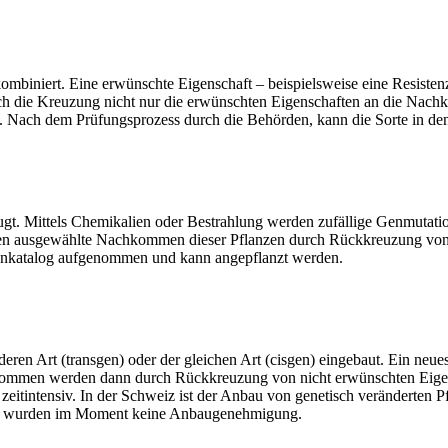
mbiniert. Eine erwünschte Eigenschaft – beispielsweise eine Resisten
durch die Kreuzung nicht nur die erwünschten Eigenschaften an die Na
ensiv. Nach dem Prüfungsprozess durch die Behörden, kann die Sorte in
ugt. Mittels Chemikalien oder Bestrahlung werden zufällige Genmutat
sen ausgewählte Nachkommen dieser Pflanzen durch Rückkreuzung von
Sortenkatalog aufgenommen und kann angepflanzt werden.
ren Art (transgen) oder der gleichen Art (cisgen) eingebaut. Ein neues
en werden dann durch Rückkreuzung von nicht erwünschten Eigenscha
eitintensiv. In der Schweiz ist der Anbau von genetisch veränderten 
dert wurden im Moment keine Anbaugenehmigung.