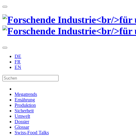
DE
FR
EN
Megatrends
Ernährung
Produktion
Sicherheit
Umwelt
Dossier
Glossar
Swiss-Food Talks