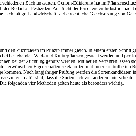
 verschiedenen Züchtungsarten. Genom-Editierung hat im Pflanzenschutz
ch der Bedarf an Pestiziden. Aus Sicht der forschenden Industrie mach
eine nachhaltige Landwirtschaft ist die rechtliche Gleichsetzung von Ge
d den Zuchtzielen im Prinzip immer gleich. In einem ersten Schritt geh
bei bestehenden Wild- und Kulturpflanzen gesucht werden und per Kre
können bei der Züchtung genutzt werden. Mit neuen Verfahren lassen si
 den erwünschten Eigenschaften selektioniert und unter kontrollierten
age kommen. Nach langjähriger Prüfung werden die Sortenkandidaten in 
setzungen dafür sind, dass die Sorten sich von anderen unterscheiden,
Die folgenden vier Methoden gelten heute als besonders wichtig.