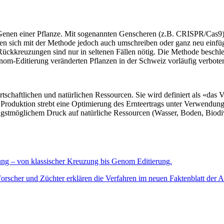
Genen einer Pflanze. Mit sogenannten Genscheren (z.B. CRISPR/Cas9) 
n sich mit der Methode jedoch auch umschreiben oder ganz neu einfügen
kkreuzungen sind nur in seltenen Fällen nötig. Die Methode beschleun
nom-Editierung veränderten Pflanzen in der Schweiz vorläufig verbote
rtschaftlichen und natürlichen Ressourcen. Sie wird definiert als «das
e Produktion strebt eine Optimierung des Ernteertrags unter Verwendun
gstmöglichem Druck auf natürliche Ressourcen (Wasser, Boden, Biodiver
g – von klassischer Kreuzung bis Genom Editierung.
Forscher und Züchter erklären die Verfahren im neuen Faktenblatt de