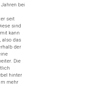
n Jahren bei
er seit
iese sind
amit kann
, also das
rhalb der
eine
iter. Die
tlich
bel hinter
aum mehr