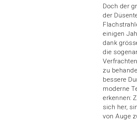
Doch der gr
der Düsent
Flachstrahl
einigen Ja
dank grösse
die sogenan
Verfrachten
zu behande
bessere Dur
moderne Tec
erkennen: Z
sich her, s
von Auge z