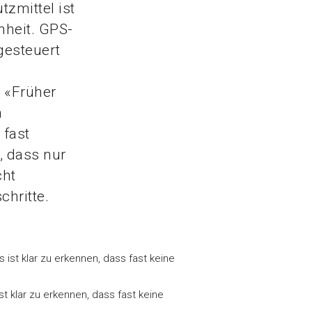
zmittel ist
heit. GPS-
gesteuert
 «Früher
n
 fast
, dass nur
cht
chritte.
st klar zu erkennen, dass fast keine