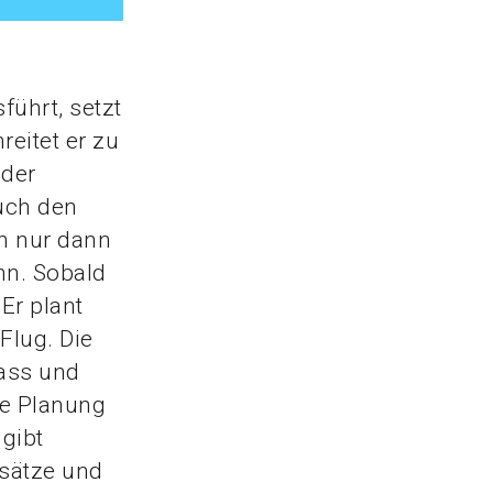
ührt, setzt
reitet er zu
 der
uch den
nn nur dann
nn. Sobald
Er plant
Flug. Die
ass und
ie Planung
 gibt
nsätze und