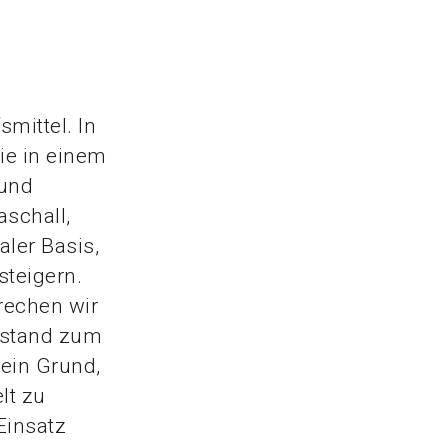
mittel. In
ie in einem
 und
schall,
ler Basis,
steigern.
rechen wir
Abstand zum
 ein Grund,
lt zu
Einsatz