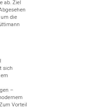
 ab. Ziel
 «Abgesehen
m um die
üttimann
l
t sich
 dem
egen –
 modernem
 Zum Vorteil