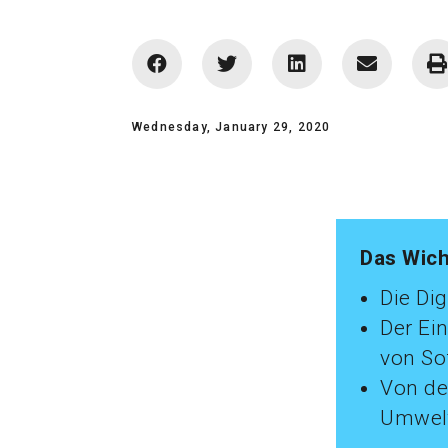
Wednesday, January 29, 2020
Das Wich
Die Dig
Der Ei
von So
Von de
Umwelt