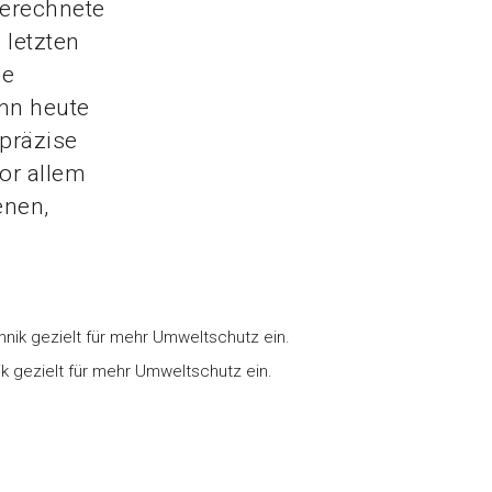
berechnete
letzten
le
nn heute
 präzise
or allem
enen,
 gezielt für mehr Umweltschutz ein.