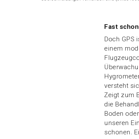
Fast schon
Doch GPS is
einem mode
Flugzeugco
Überwachun
Hygrometer 
versteht si
Zeigt zum B
die Behandl
Boden oder 
unseren Ein
schonen. Ei