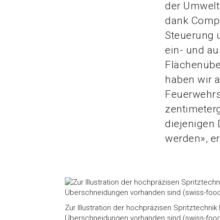
der Umwelt.
dank Compu
Steuerung 
ein- und a
Flächenüber
haben wir a
Feuerwehrs
zentimeterg
diejenigen 
werden», er
Zur Illustration der hochpräzisen Spritztechnik
Überschneidungen vorhanden sind (swiss-food