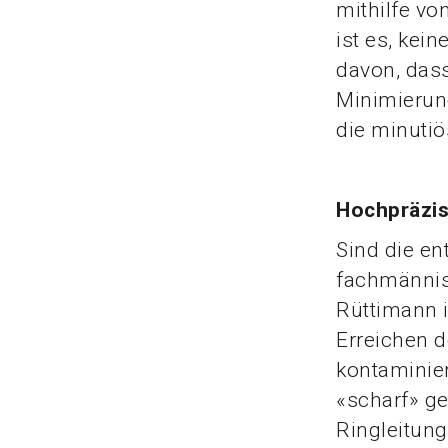
mithilfe vo
ist es, kei
davon, dass
Minimierun
die minutiö
Hochpräzi
Sind die en
fachmännisc
Rüttimann i
Erreichen d
kontaminie
«scharf» g
Ringleitung