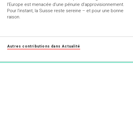
l’Europe est menacée d’une pénurie d’approvisionnement.
Pour l’instant, la Suisse reste sereine – et pour une bonne
raison.
Autres contributions dans Actualité
swiss-food.ch
Powered by Syngenta et Bayer
info@swiss-food.ch
044 300 30 40
Impressum
Déclaration de protection des données