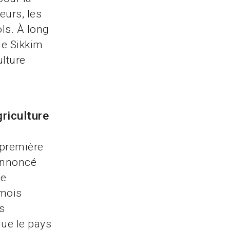
eurs, les
ls. À long
le Sikkim
ulture
riculture
 première
annoncé
de
 mois
ns
que le pays