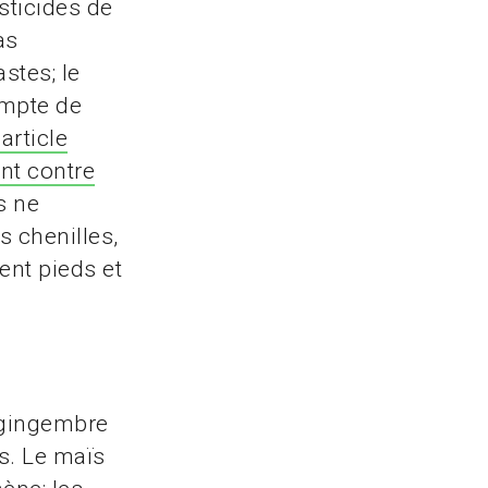
sticides de
as
stes; le
empte de
article
nt contre
s ne
s chenilles,
ent pieds et
 gingembre
s. Le maïs