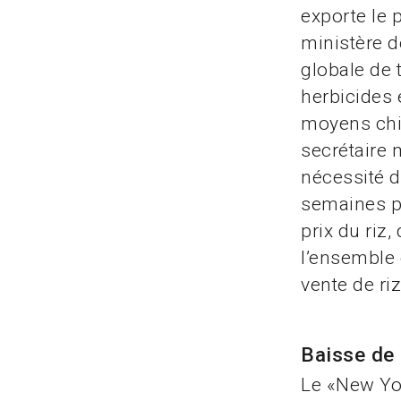
exporte le p
ministère d
globale de 
herbicides e
moyens chim
secrétaire 
nécessité d
semaines pr
prix du riz
l’ensemble 
vente de riz
Baisse de 
Le «New Yor