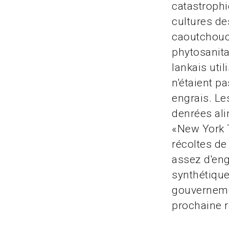
catastrophi
cultures des
caoutchouc,
phytosanitai
lankais uti
n'étaient p
engrais. Le
denrées ali
«New York T
récoltes de
assez d'eng
synthétique
gouvernemen
prochaine r