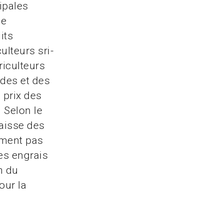
ipales
le
its
ulteurs sri-
riculteurs
ides et des
 prix des
 Selon le
aisse des
lement pas
es engrais
n du
our la