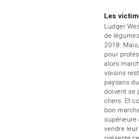
Les victi
Ludger Wess
de légumes 
2018. Mais, 
pour protes
alors march
voisins res
paysans du 
doivent se 
chers. Et c
bon marché
supérieure 
vendre leur
présente ce