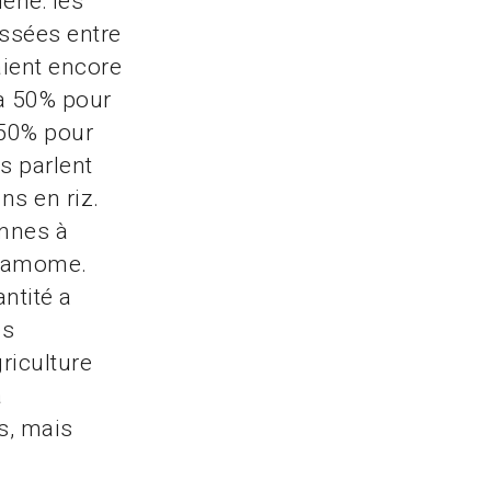
ène: les
assées entre
aient encore
 à 50% pour
 50% pour
s parlent
ns en riz.
onnes à
ardamome.
ntité a
es
riculture
à
s, mais