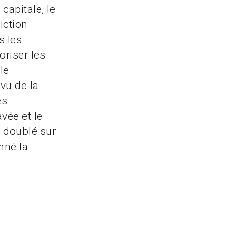
capitale, le
iction
s les
oriser les
le
vu de la
es
vée et le
t doublé sur
nné la