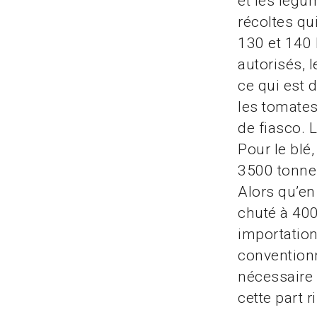
et les lég
récoltes qu
130 et 140 
autorisés, 
ce qui est 
les tomates
de fiasco. 
Pour le blé
3500 tonnes
Alors qu’en
chuté à 40
importation
conventionn
nécessaire 
cette part 