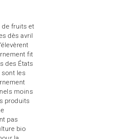
de fruits et
es dès avril
’élevèrent
rnement fit
s des États
 sont les
ernement
nnels moins
s produits
te
nt pas
lture bio
pour la