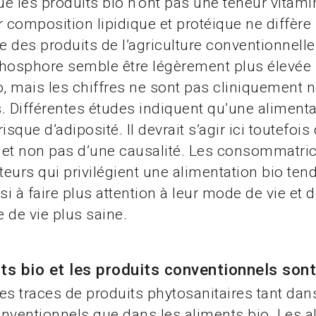
e les produits bio n’ont pas une teneur vitami
r composition lipidique et protéique ne diffère
le des produits de l’agriculture conventionnelle
hosphore semble être légèrement plus élevée 
o, mais les chiffres ne sont pas cliniquement 
fs. Différentes études indiquent qu’une alimenta
 risque d’adiposité. Il devrait s’agir ici toutefois
, et non pas d’une causalité. Les consommatric
rs qui privilégient une alimentation bio tend
si à faire plus attention à leur mode de vie et 
 de vie plus saine.
ts bio et les produits conventionnels sont
es traces de produits phytosanitaires tant dan
nventionnels que dans les aliments bio. Les a