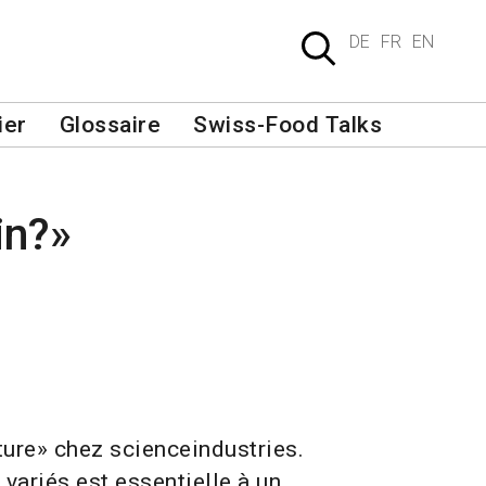
DE
FR
EN
ier
Glossaire
Swiss-Food Talks
in?»
lture» chez scienceindustries.
variés est essentielle à un