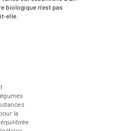
re biologique n’est pas
t-elle.
t
 légumes
ubstances
pour la
 équilibrée.