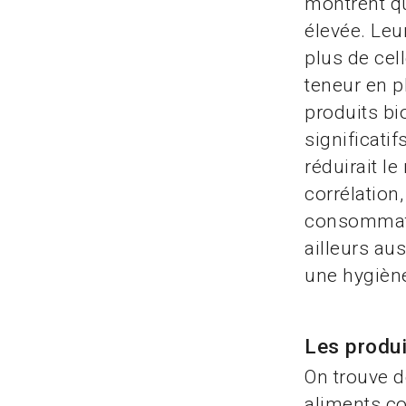
montrent qu
élevée. Leu
plus de cel
teneur en p
produits bi
significati
réduirait le
corrélation
consommateu
ailleurs aus
une hygiène
Les produi
On trouve d
aliments co