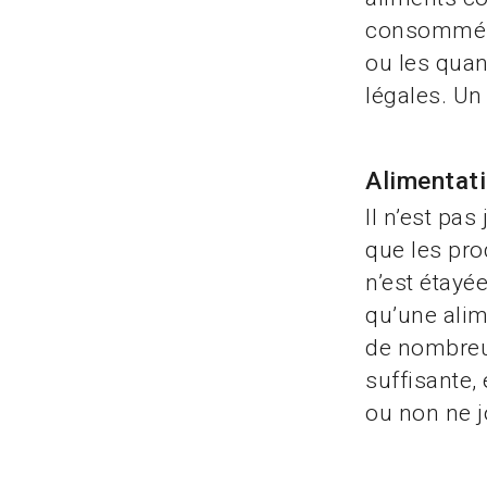
consommés 
ou les quant
légales. Un
Alimentati
Il n’est pa
que les pro
n’est étayé
qu’une alim
de nombreux
suffisante, 
ou non ne j