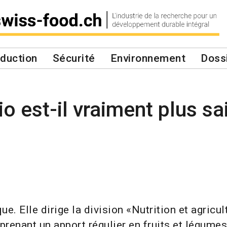
duction
Sécurité
Environnement
Doss
io est-il vraiment plus sa
e. Elle dirige la division «Nutrition et agricu
renant un apport régulier en fruits et légumes 