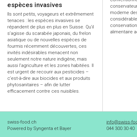
espèces invasives
conservateurs
moderne des 
Ils sont petits, voyageurs et extrêmement
considérable
tenaces : les espèces invasives se
conservation
répandent de plus en plus en Suisse. Qu’il
alimentaire a
s’agisse du scarabée japonais, du frelon
asiatique ou de nouvelles espèces de
fourmis récemment découvertes, ces
invités indésirables menacent non
seulement notre nature indigène, mais
aussi l’agriculture et les zones habitées. Il
est urgent de recourir aux pesticides –
c’est-à-dire aux biocides et aux produits
phytosanitaires – afin de lutter
efficacement contre ces nuisibles.
swiss-food.ch
info@swiss-fo
Powered by Syngenta et Bayer
044 300 30 40