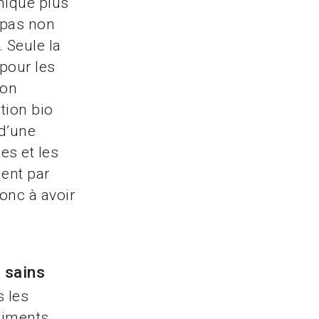
nique plus
 pas non
. Seule la
pour les
non
tion bio
 d’une
es et les
ent par
donc à avoir
 sains
s les
liments