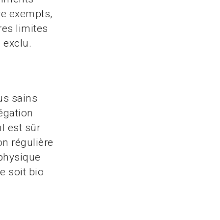
re exempts,
res limites
 exclu.
lus sains
légation
l est sûr
n régulière
 physique
e soit bio