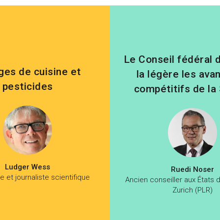
Le Conseil fédéral d
es de cuisine et
la légère les ava
pesticides
compétitifs de la
Ludger Wess
Ruedi Noser
e et journaliste scientifique
Ancien conseiller aux États 
Zurich (PLR)