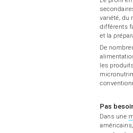
Le profil e
secondaires
variété, du
différents f
et la prépa
De nombreus
alimentatio
les produit
micronutrim
conventionn
Pas besoin
Dans une
m
américains,