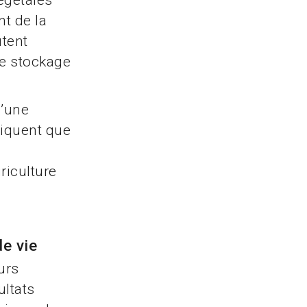
égétales
t de la
utent
 le stockage
d’une
diquent que
riculture
e vie
urs
ultats