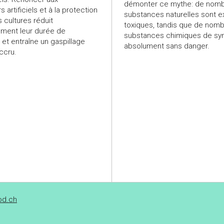
démonter ce mythe: de nom
 artificiels et à la protection
substances naturelles sont 
cultures réduit
toxiques, tandis que de nom
ment leur durée de
substances chimiques de sy
 et entraîne un gaspillage
absolument sans danger.
ccru.
od.ch