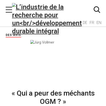
DE
FR
EN
DES AVIS
« Qui a peur des méchants
OGM ? »