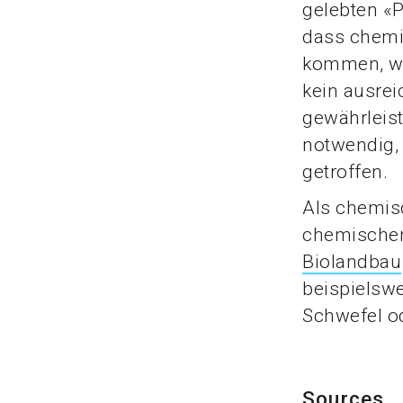
gelebten «P
dass chem
kommen, we
kein ausre
gewährleist
notwendig
getroffen.
Als chemis
chemischen
Biolandbau
beispielswe
Schwefel od
Sources