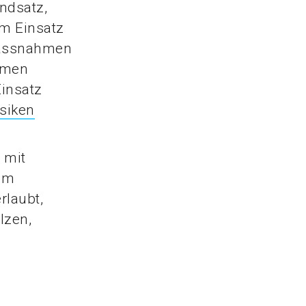
undsatz,
m Einsatz
Massnahmen
smen
Einsatz
siken
 mit
im
laubt,
lzen,