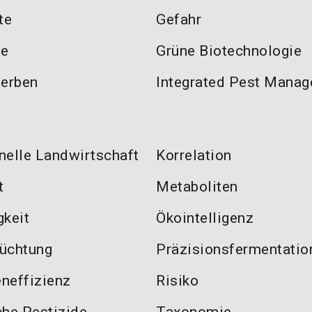
te
Gefahr
te
Grüne Biotechnologie
terben
Integrated Pest Mana
nelle Landwirtschaft
Korrelation
t
Metaboliten
gkeit
Ökointelligenz
üchtung
Präzisionsfermentatio
neffizienz
Risiko