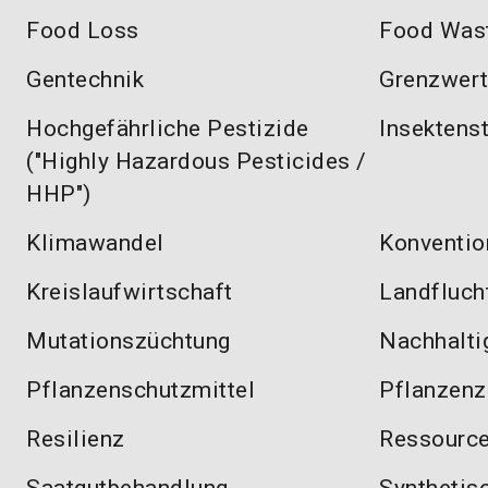
Food Loss
Food Was
Gentechnik
Grenzwer
Hochgefährliche Pestizide
Insektens
("Highly Hazardous Pesticides /
HHP")
Klimawandel
Konventio
Kreislaufwirtschaft
Landfluch
Mutationszüchtung
Nachhalti
Pflanzenschutzmittel
Pflanzenz
Resilienz
Ressource