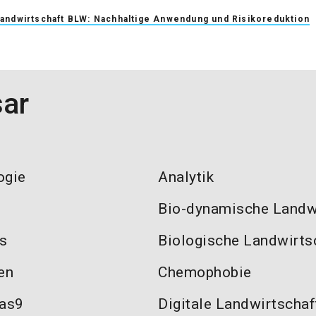
andwirtschaft BLW: Nachhaltige Anwendung und Risikoreduktion
sar
ogie
Analytik
Bio-dynamische Landw
ls
Biologische Landwirts
en
Chemophobie
as9
Digitale Landwirtschaf