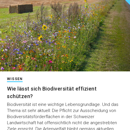
WISSEN
Wie lässt sich Biodiversität effizient
schützen?
Biodiversität ist eine wichtige Lebensgrundlage. Und das
Thema ist sehr aktuell: Die Pflicht zur Ausscheidung von
Biodiversitätsförderflächen in der Schweizer
Landwirtschaft hat offensichtlich nicht die angestrebten
Ziele erreicht. Die Artenvielfalt bleibt gemäss aktuellen