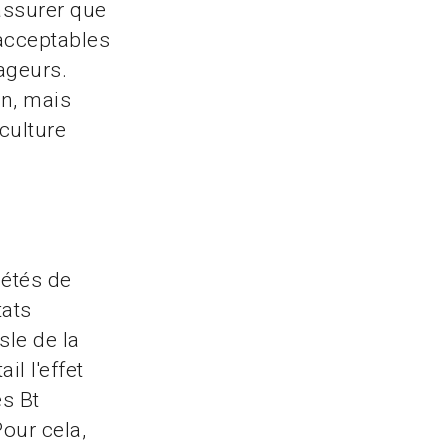
'assurer que
nacceptables
vageurs.
on, mais
culture
iétés de
tats
sle de la
l l'effet
es Bt
Pour cela,