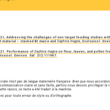
021, Addressing the challenges of non-target feeding studies with
t material – stacked Bt maize and
Daphnia magna
, Ecotoxicol. Envi
2021. Performance of
Daphnia magna
on flour, leaves, and pollen fr
toxicol. Environ. Saf. 212:111967.
oriale n'est pas de langue maternelle française. Bien que nous accordon
ommunication claire et sans faille, parfois nous devons privilégier la r
ette raison, ce texte a été traduit à la machine.
s pour toute erreur de style ou d'orthographe.