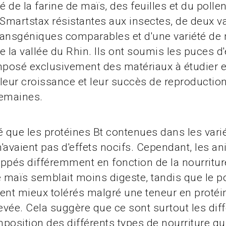
isé de la farine de maïs, des feuilles et du poll
 Smartstax résistantes aux insectes, de deux v
ransgéniques comparables et d'une variété de
e la vallée du Rhin. Ils ont soumis les puces d
osé exclusivement des matériaux à étudier et
, leur croissance et leur succès de reproducti
semaines.
éré que les protéines Bt contenues dans les vari
'avaient pas d'effets nocifs. Cependant, les a
ppés différemment en fonction de la nourriture
e maïs semblait moins digeste, tandis que le po
aient mieux tolérés malgré une teneur en protéi
levée. Cela suggère que ce sont surtout les dif
position des différents types de nourriture qu