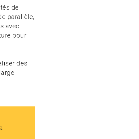
étés de
e parallèle,
es avec
ture pour
aliser des
large
a