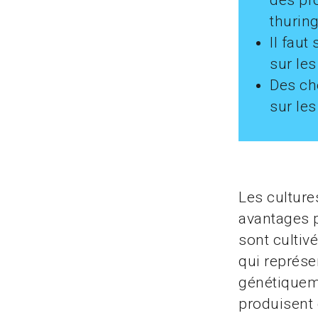
des pro
thuring
Il faut
sur le
Des ch
sur les
Les culture
avantages p
sont cultiv
qui représe
génétiqueme
produisent 