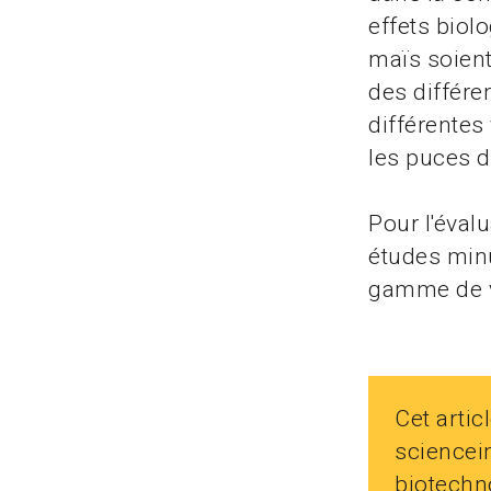
effets biol
maïs soient
des différe
différentes
les puces d
Pour l'éval
études minu
gamme de va
Cet artic
sciencein
biotechn