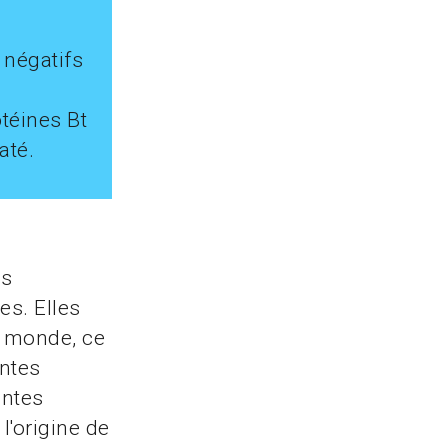
s négatifs
téines Bt
até.
ds
es. Elles
e monde, ce
antes
antes
l'origine de