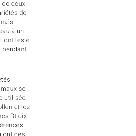
en de deux
ariétés de
 maïs
'eau à un
 ont testé
on pendant
étés
nimaux se
 utilisée.
llen et les
nes Bt dix
férences
i ont des