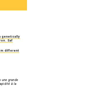
 genetically
ron. Saf
om different
s une grande
apidité à la