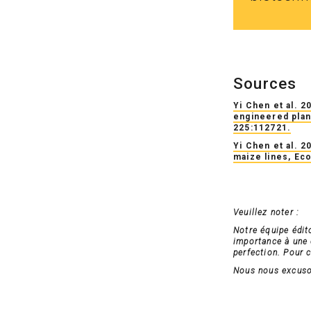
Sources
Yi Chen et al. 2
engineered plan
225:112721.
Yi Chen et al. 
maize lines, Eco
Veuillez noter :
Notre équipe édit
importance à une c
perfection. Pour c
Nous nous excuson