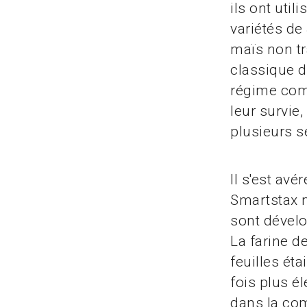
ils ont util
variétés de
maïs non t
classique d
régime comp
leur survie
plusieurs 
Il s'est av
Smartstax n
sont dévelo
La farine d
feuilles ét
fois plus é
dans la com