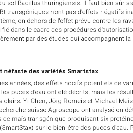
du sol Bacillus thuringiensis. Il faut bien sûr s
 Bt transgéniques n'ont pas d'effets négatifs i
stème, en dehors de l'effet prévu contre les ra
rifié dans le cadre des procédures d'autorisati
ièrement par des études qui accompagnent la 
t néfaste des variétés Smartstax
ques années, des effets nocifs potentiels de var
 les puces d'eau ont été décrits, mais les résul
as clairs. Yi Chen, Jörg Romeis et Michael Meis
recherche suisse Agroscope ont analysé en détai
s de maïs transgénique produisant six protéin
 (SmartStax) sur le bien-être des puces d'eau. 