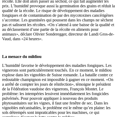
récolte. Elle doit alors passer au séchoir, ce qui fait augmenter les
prix. L’humidité provoque aussi la germination des grains et réduit la
qualité de la récolte. Le risque de développement des maladies
fongiques et de contamination de par des mycotoxines cancérigènes
s’accentue. Les graminées qui poussent dans les champs ne sèchent
pas et salissent les récoltes. «On s’attend à une baisse de la qualité et
au déclassement d’une partie de la récolte en aliments pour
animaux», déclare Olivier Sonderegger, directeur de Landi Gros-de-
Vaud, dans «24 heures».
La menace du mildiou
L’humidité favorise le développement des maladies fongiques. Les
vignerons sont particulièrement touchés. En ce moment, le mildiou
explose dans les vignobles de Suisse romande. La bataille contre ce
redoutable champignon est impossible à gagner en ce moment. «On
a arrêté de compter les jours de réinfection», témoigne le président
de la Fédération vaudoise des vignerons, François Montet. Le
problème: les intempéries lessivent immédiatement les fongicides
pulvérisés. Pour pouvoir appliquer à nouveau des produits
phytosanitaires sur les vignes, il faut une fenêtre de sec. Dans les
vignobles mécanisables, le problème est le même qu’en plaine: les
sols détrempés sont impraticables pour les machines, ce qui