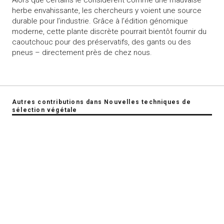
Alors que certains le considèrent comme une mauvaise
herbe envahissante, les chercheurs y voient une source
durable pour l’industrie. Grâce à l’édition génomique
moderne, cette plante discrète pourrait bientôt fournir du
caoutchouc pour des préservatifs, des gants ou des
pneus – directement près de chez nous.
Autres contributions dans Nouvelles techniques de
sélection végétale
swiss-food.ch
Powered by Syngenta et Bayer
info@swiss-food.ch
044 300 30 40
Impressum
Déclaration de protection des données