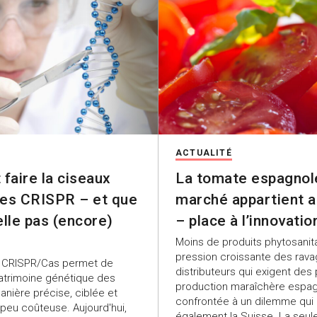
ACTUALITÉ
 faire la ciseaux
La tomate espagnol
es CRISPR – et que
marché appartient 
elle pas (encore)
– place à l’innovatio
Moins de produits phytosanita
pression croissante des rava
, CRISPR/Cas permet de
distributeurs qui exigent des p
patrimoine génétique des
production maraîchère espag
anière précise, ciblée et
confrontée à un dilemme qui
 peu coûteuse. Aujourd'hui,
également la Suisse. La seul