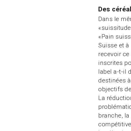
Des céréal
Dans le mê
«suissitude
«Pain suiss
Suisse et à
recevoir ce
inscrites p
label a-t-i
destinées à
objectifs d
La réductio
problématiq
branche, la
compétitive