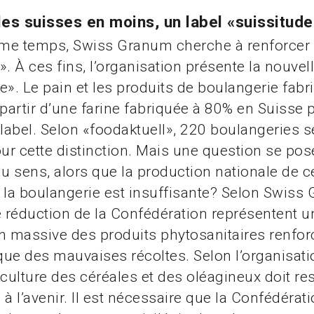
es suisses en moins, un label «suissitude
me temps, Swiss Granum cherche à renforcer 
». À ces fins, l’organisation présente la nouve
e». Le pain et les produits de boulangerie fabr
 partir d’une farine fabriquée à 80% en Suisse 
 label. Selon «foodaktuell», 220 boulangeries s
our cette distinction. Mais une question se pose
l du sens, alors que la production nationale de 
 la boulangerie est insuffisante? Selon Swiss 
e réduction de la Confédération représentent u
n massive des produits phytosanitaires renfor
ue des mauvaises récoltes. Selon l’organisati
 culture des céréales et des oléagineux doit res
 à l’avenir. Il est nécessaire que la Confédérat