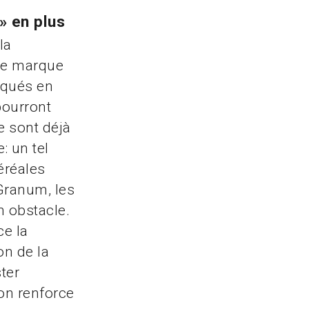
» en plus
la
lle marque
iqués en
pourront
e sont déjà
: un tel
céréales
Granum, les
n obstacle.
ce la
on de la
ter
ion renforce