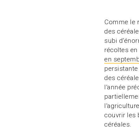
Comme le ra
des céréale
subi d’énor
récoltes e
en septemb
persistante 
des céréale
l’année pr
partielleme
l’agricultu
couvrir les
céréales.