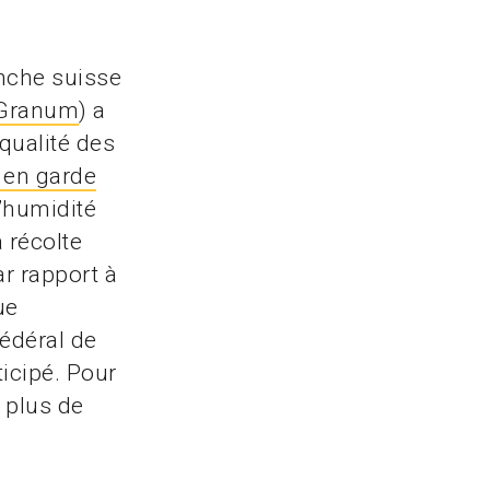
anche suisse
 Granum
) a
qualité des
 en garde
’humidité
a récolte
r rapport à
ue
fédéral de
ticipé. Pour
r plus de