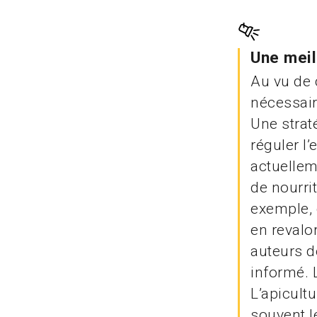
Une meil
Au vu de c
nécessair
Une strat
réguler l’
actuellem
de nourri
exemple, 
en revalor
auteurs de
informé. 
L’apicultu
souvent 