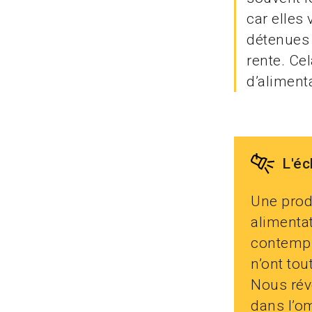
car elles 
détenues 
rente. Ce
d’aliment
L'éc
Une prod
alimenta
contempl
n’ont tou
Nous rév
dans l’om