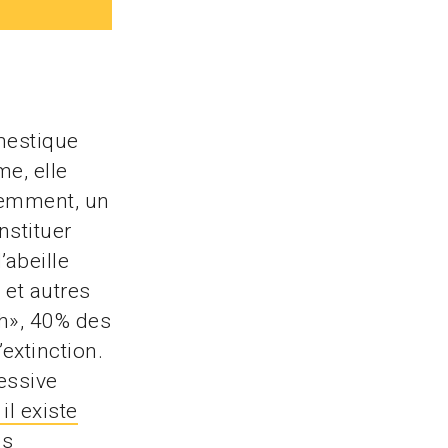
mestique
e, elle
demment, un
stituer
’abeille
et autres
ch», 40% des
extinction.
essive
il existe
es