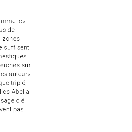
comme les
lus de
s zones
e suffisent
mestiques.
cherches sur
les auteurs
ue triplé,
les Abella,
ssage clé
uvent pas