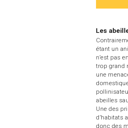
Les abeil
Contraireme
étant un an
n’est pas 
trop grand
une menace 
domestique
pollinisate
abeilles sa
Une des pri
d’habitats 
donc des me