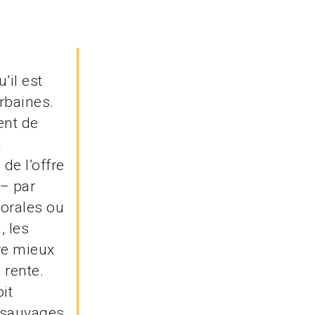
’il est
rbaines.
ent de
a
de l’offre
 – par
lorales ou
, les
tre mieux
 rente.
it
 sauvages