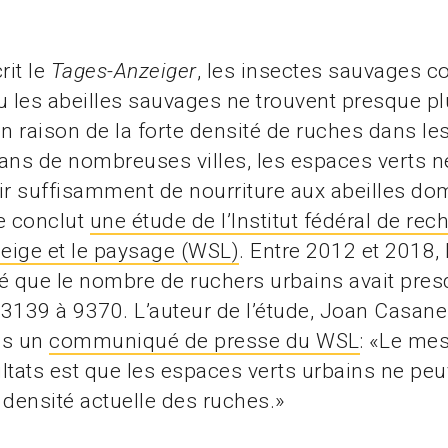
it le
Tages-Anzeiger
, les insectes sauvages 
u les abeilles sauvages ne trouvent presque p
en raison de la forte densité de ruches dans le
ans de nombreuses villes, les espaces verts n
ir suffisamment de nourriture aux abeilles do
e conclut
une étude de l’Institut fédéral de re
 neige et le paysage (WSL)
. Entre 2012 et 2018, 
é que le nombre de ruchers urbains avait presq
3139 à 9370. L’auteur de l’étude, Joan Casanel
ns un
communiqué de presse du WSL
: «Le me
ltats est que les espaces verts urbains ne pe
 densité actuelle des ruches.»