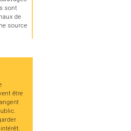
es sont
maux de
une source
e
ent être
rangent
ublic.
garder
intérêt.