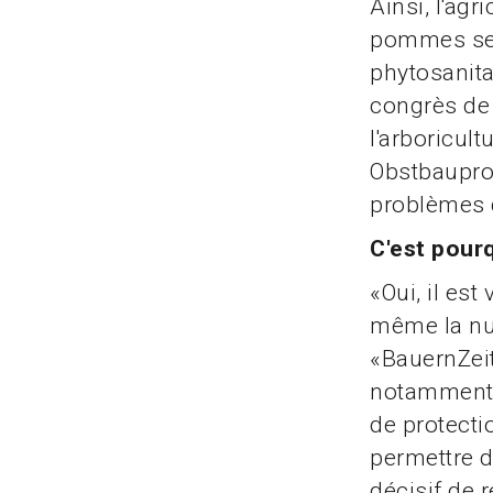
Ainsi, l'agr
pommes sen
phytosanita
congrès de 
l'arboricul
Obstbauprod
problèmes d
C'est pourq
«Oui, il est
même la nuit
«BauernZeit
notamment l
de protecti
permettre d'
décisif de 