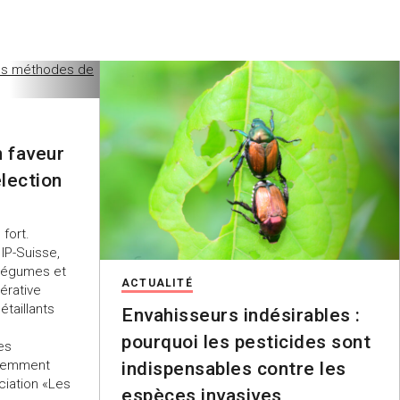
n faveur
lection
 fort.
 IP-Suisse,
 légumes et
ACTUALITÉ
érative
étaillants
Envahisseurs indésirables :
pourquoi les pesticides sont
es
cemment
indispensables contre les
ciation «Les
espèces invasives