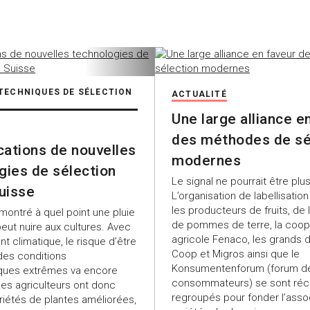
TECHNIQUES DE SÉLECTION
ACTUALITÉ
Une large alliance e
des méthodes de sé
ications de nouvelles
modernes
gies de sélection
Le signal ne pourrait être plus
Suisse
L’organisation de labellisation
les producteurs de fruits, de
montré à quel point une pluie
de pommes de terre, la coop
eut nuire aux cultures. Avec
agricole Fenaco, les grands d
t climatique, le risque d’être
Coop et Migros ainsi que le
des conditions
Konsumentenforum (forum d
ques extrêmes va encore
consommateurs) se sont ré
es agriculteurs ont donc
regroupés pour fonder l’asso
riétés de plantes améliorées,