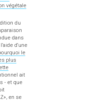
on végétale
dition du
mparaison
andue dans
 l'aide d'une
pourquoi le
es plus
ette
ntionnel ait
s - et que
oit
ZZ», en se