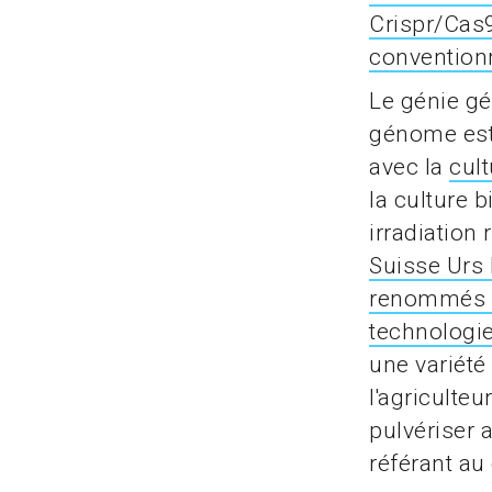
Crispr/Cas9
conventionn
Le génie gé
génome est
avec la
cul
la culture b
irradiation
Suisse Urs 
renommés a
technologi
une variété
l'agriculteu
pulvériser a
référant au