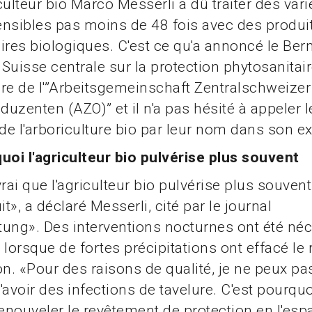
iculteur bio Marco Messerli a dû traiter des var
sibles pas moins de 48 fois avec des produi
ires biologiques. C'est ce qu'a annoncé le Bern
Suisse centrale sur la protection phytosanitair
ture de l'”Arbeitsgemeinschaft Zentralschweizer
uzenten (AZO)” et il n'a pas hésité à appeler l
e l'arboriculture bio par leur nom dans son e
uoi l'agriculteur bio pulvérise plus souvent
 vrai que l'agriculteur bio pulvérise plus souvent
», a déclaré Messerli, cité par le journal
ung». Des interventions nocturnes ont été néc
orsque de fortes précipitations ont effacé le
on. «Pour des raisons de qualité, je ne peux p
avoir des infections de tavelure. C'est pourquoi
renouveler le revêtement de protection en l'esp