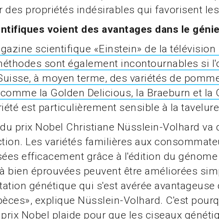
er des propriétés indésirables qui favorisent le
entifiques voient des avantages dans le géni
gazine scientifique «Einstein» de la télévision 
éthodes sont également incontournables si l'
 Suisse, à moyen terme, des variétés de pomm
comme la Golden Delicious, la Braeburn et la 
iété est particulièrement sensible à la tavelure
 du prix Nobel Christiane Nüsslein-Volhard va 
tion. Les variétés familières aux consommate
sées efficacement grâce à l'édition du génome 
jà bien éprouvées peuvent être améliorées si
ation génétique qui s'est avérée avantageuse
pèces», explique Nüsslein-Volhard. C'est pour
 prix Nobel plaide pour que les ciseaux généti