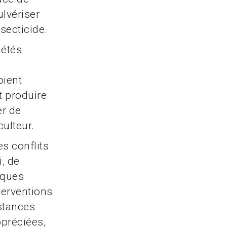
ulvériser
secticide.
iétés
oient
t produire
er de
ulteur.
es conflits
, de
iques
terventions
istances
préciées,