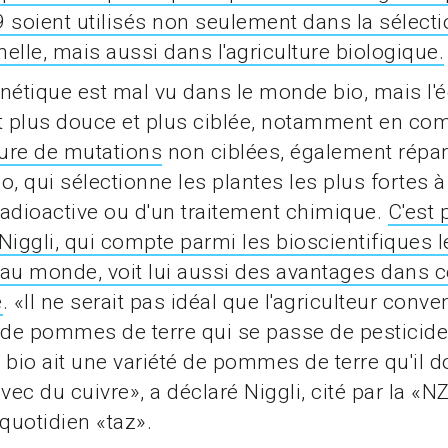
 soient utilisés non seulement dans la sélecti
elle, mais aussi dans l'agriculture biologique.
nétique est mal vu dans le monde bio, mais l'é
 plus douce et plus ciblée, notamment en co
ture de mutations
non ciblées, également rép
io, qui sélectionne les plantes les plus fortes à
 radioactive ou d'un traitement chimique.
C'est 
Niggli, qui compte parmi les bioscientifiques l
u monde, voit lui aussi des avantages dans c
e
. «Il ne serait pas idéal que l'agriculteur conve
 de pommes de terre qui se passe de pesticide
r bio ait une variété de pommes de terre qu'il d
vec du cuivre», a déclaré Niggli, cité par la «N
 quotidien «taz».