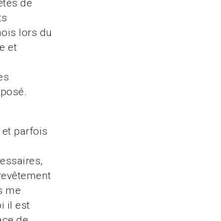
iétés de
ts
ois lors du
e et
es
xposé.
 et parfois
essaires,
 revêtement
as me
 il est
ace de