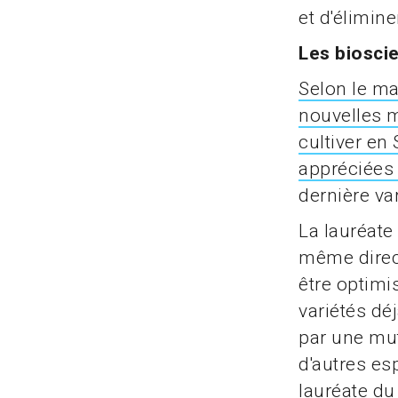
et d'élimin
Les biosci
Selon le ma
nouvelles m
cultiver en
appréciées 
dernière var
La lauréate
même direc
être optimi
variétés dé
par une mut
d'autres es
lauréate du