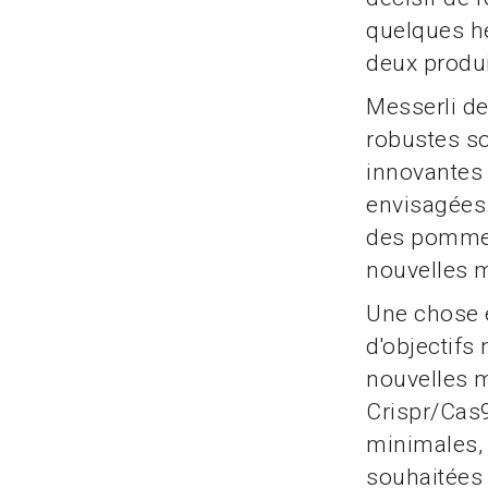
quelques he
deux produi
Messerli de
robustes so
innovantes
envisagées
des pommes 
nouvelles m
Une chose e
d'objectifs
nouvelles 
Crispr/Cas9
minimales, 
souhaitées 