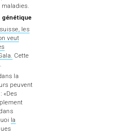
s maladies.
e génétique
suisse, les
on veut
es
Gala.
Cette
.
dans la
urs peuvent
: «Des
mplement
 dans
quoi
la
ques