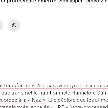
 et professeure émérite. Son appel : cessez e
 transformé » n'est pas synonyme de « malsai
que transmet la nutritionniste Hannelore Dan
ccordée à la « NZZ »
. Elle déplore que les alim
ransformés, appelés « UPF » (ultra-processed