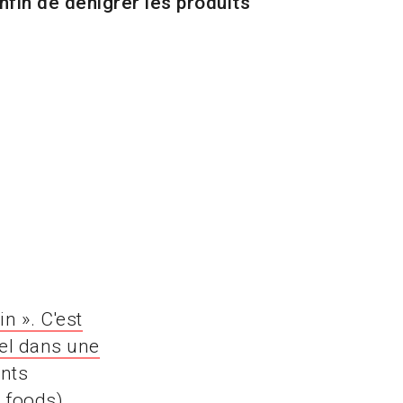
nfin de dénigrer les produits
n ». C'est
iel dans une
ents
 foods),