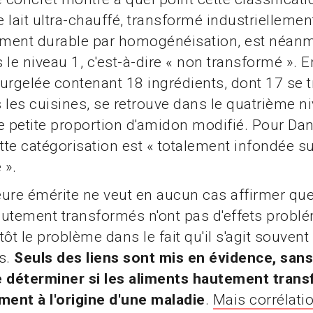
 le lait ultra-chauffé, transformé industrielleme
rement durable par homogénéisation, est néan
 le niveau 1, c'est-à-dire « non transformé ». 
urgelée contenant 18 ingrédients, dont 17 se 
 les cuisines, se retrouve dans le quatrième n
e petite proportion d'amidon modifié. Pour Danie
ette catégorisation est « totalement infondée su
 ».
ure émérite ne veut en aucun cas affirmer que
utement transformés n'ont pas d'effets probl
utôt le problème dans le fait qu'il s'agit souvent
s.
Seuls des liens sont mis en évidence, sans 
e déterminer si les aliments hautement tran
ment à l'origine d'une maladie
.
Mais corrélatio