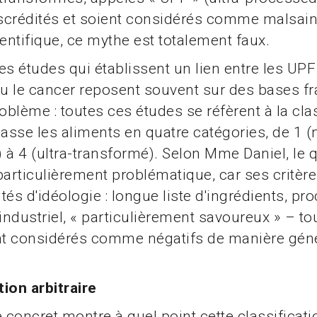
iscrédités et soient considérés comme malsain
ientifique, ce mythe est totalement faux.
les études qui établissent un lien entre les UPF 
ou le cancer reposent souvent sur des bases fr
roblème : toutes ces études se réfèrent à la cla
lasse les aliments en quatre catégories, de 1 
 à 4 (ultra-transformé). Selon Mme Daniel, le 
particulièrement problématique, car ses critèr
ntés d'idéologie : longue liste d'ingrédients, p
 industriel, « particulièrement savoureux » – t
nt considérés comme négatifs de manière géné
ion arbitraire
concret montre à quel point cette classificati