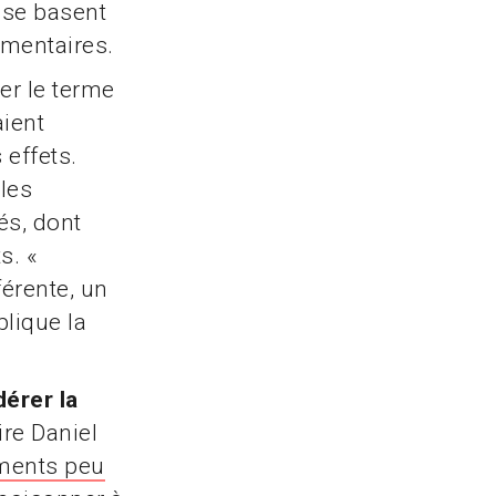
 se basent
imentaires.
ser le terme
ient
 effets.
 les
és, dont
s. «
érente, un
plique la
dérer la
ire Daniel
ments peu