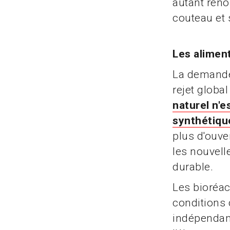
autant reno
couteau et 
Les alimen
La demande 
rejet globa
naturel n'
synthétique
plus d'ouve
les nouvell
durable.
Les bioréac
conditions 
indépendam