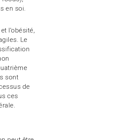
s en soi.
et l'obésité,
agiles. Le
ssification
(non
quatrième
es sont
rocessus de
ous ces
rale.
on peut être