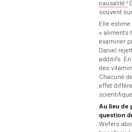
causalité !
D
souvent su
Elle estime 
« aliments 
examiner pr
Daniel reje
additifs. E
des vitamin
Chacune de 
effet différ
scientifique
Au lieu de 
question d
Wefers abo