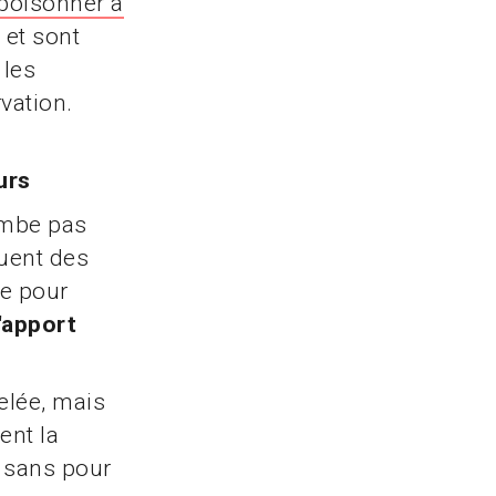
mpoisonner à
 et sont
 les
vation.
urs
combe pas
quent des
ue pour
'apport
elée, mais
ent la
, sans pour