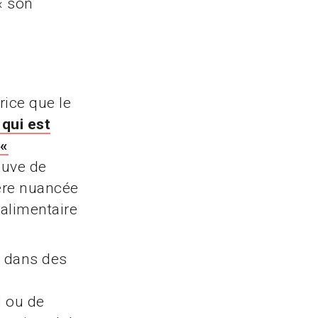
« son
rice que le
 qui est
 «
reuve de
ière nuancée
 alimentaire
s dans des
 ou de