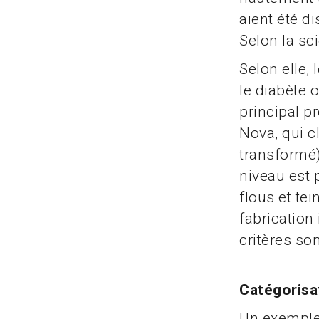
aient été d
Selon la sc
Selon elle, 
le diabète 
principal p
Nova, qui c
transformé)
niveau est 
flous et tei
fabrication
critères so
Catégorisat
Un exemple 