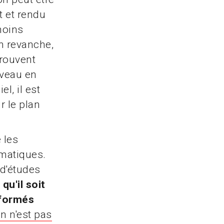
nt et rendu
moins
En revanche,
trouvent
iveau en
l, il est
r le plan
 les
ématiques.
 d'études
qu'il soit
sformés
n n'est pas