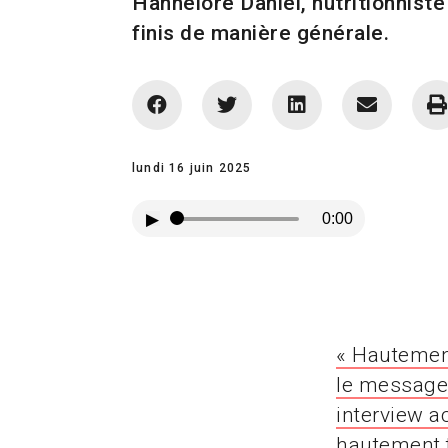
Hannelore Daniel, nutritionniste
finis de manière générale.
lundi 16 juin 2025
▶
0:00
« Hautement
le message 
interview a
hautement t