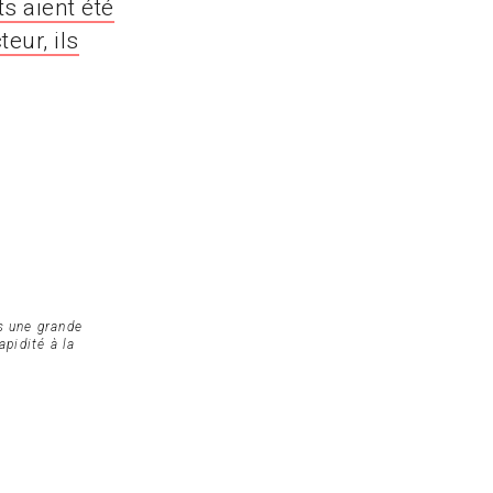
s aient été
eur, ils
s une grande
apidité à la