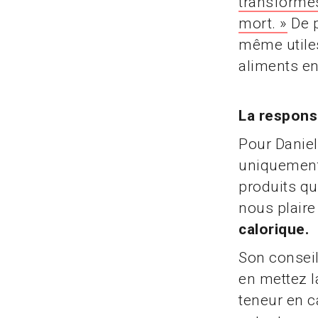
transformés
mort. »
De p
même utiles
aliments en
La respons
Pour Daniel
uniquement 
produits q
nous plaire 
calorique.
Son conseil
en mettez l
teneur en c