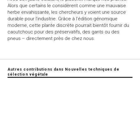
Alors que certains le considèrent comme une mauvaise
herbe envahissante, les chercheurs y voient une source
durable pour l’industrie. Grâce à l’édition génomique
moderne, cette plante discrète pourrait bientôt fournir du
caoutchouc pour des préservatifs, des gants ou des
pneus – directement près de chez nous.
Autres contributions dans Nouvelles techniques de
sélection végétale
swiss-food.ch
Powered by Syngenta et Bayer
info@swiss-food.ch
044 300 30 40
Impressum