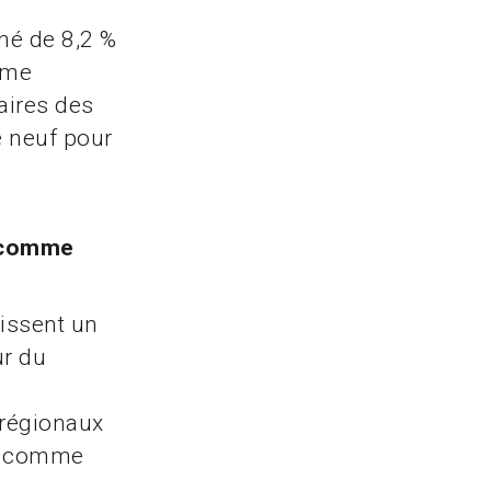
hé de 8,2 %
omme
faires des
e neuf pour
s comme
issent un
ur du
 régionaux
nt comme