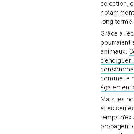
sélection, 
notamment y
long terme.
Grâce à l'é
pourraient 
animaux.
C
d'endiguer 
consommateu
comme le m
également 
Mais les no
elles seules
temps n'exi
propagent 