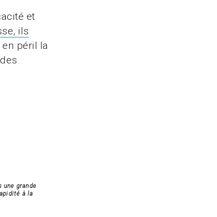
s
acité et
se, ils
 en péril la
 des
s une grande
apidité à la