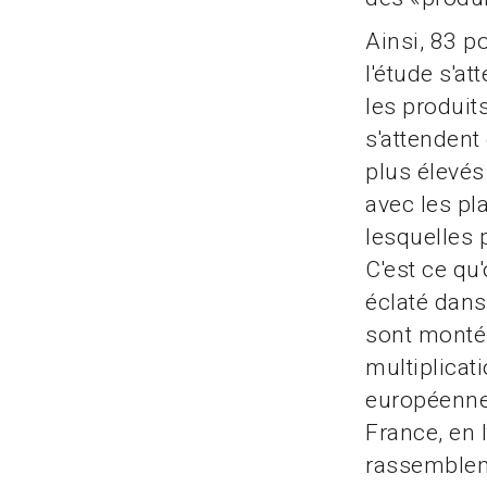
Ainsi, 83 p
l'étude s'at
les produit
s'attendent
plus élevés
avec les pl
lesquelles p
C'est ce qu
éclaté dans
sont montés
multiplicat
européennes
France, en 
rassembleme