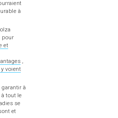
ourraient
durable à
colza
s pour
e et
vantages
,
 y voient
garantir à
 à tout le
adies se
ont et