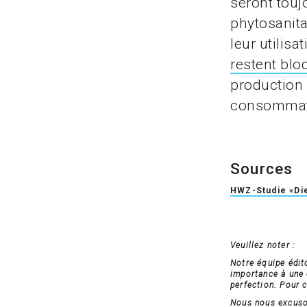
seront tou
phytosanita
leur utilis
restent blo
production 
consommat
Sources
HWZ-Studie «Die
Veuillez noter :
Notre équipe édit
importance à une c
perfection. Pour c
Nous nous excuson