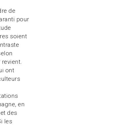
dre de
aranti pour
étude
res soient
ntraste
selon
 revient.
ui ont
culteurs
tations
magne, en
 et des
i les