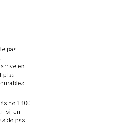
ate pas
e
 arrive en
t plus
durables
rès de 1400
insi, en
res de pas