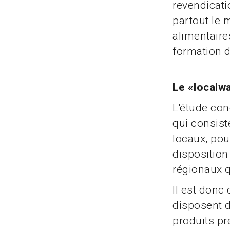
revendicati
partout le 
alimentaire
formation d
Le «localw
L'étude con
qui consist
locaux, pou
disposition
régionaux q
Il est donc
disposent d
produits p