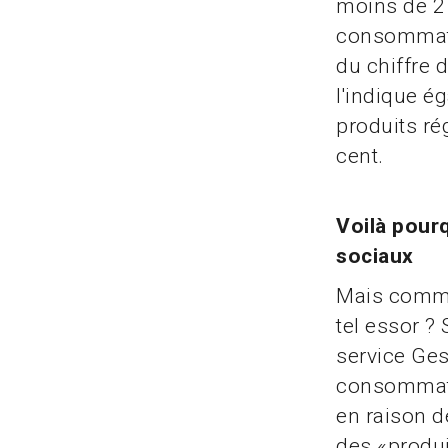
moins de 2 
consommate
du chiffre 
l'indique é
produits r
cent.
Voilà pour
sociaux
Mais commen
tel essor ?
service Ges
consommate
en raison d
des «produi