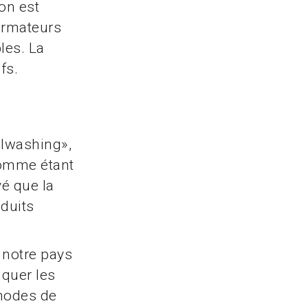
ton est
formateurs
les. La
fs.
alwashing»,
comme étant
vé que la
oduits
e notre pays
iquer les
hodes de