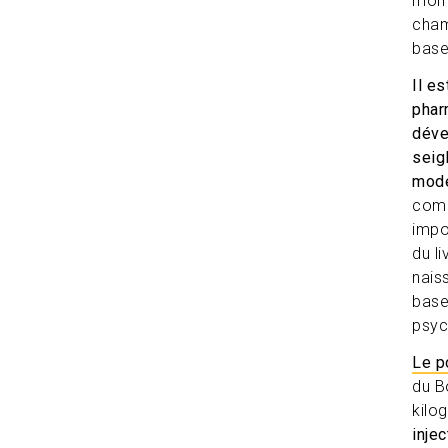
mome
cham
base
Il e
phar
déve
seig
mode
comm
impo
du l
nais
base
psyc
Le p
du B
kilo
inje