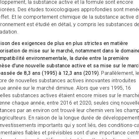
loppement, la substance active et la formule sont encore
iorées. Des études toxicologiques approfondies sont mené
effet. Et le comportement chimique de la substance active 
vironnement est étudié en détail, y compris les substances d
adation.
aison des exigences de plus en plus strictes en matière
torisation de mise sur le marché, notamment dans le domain
ompatibilité environnementale, la durée entre la première
hèse d'une nouvelle substance active et sa mise sur le mar
passée de 8,3 ans (1995) à 12,3 ans (2019).
Parallèlement, l
re de nouvelles substances actives innovantes introduites
ue année sur le marché diminue. Alors que vers 1995, 16
elles substances actives étaient encore mises sur le march
nne chaque année, entre 2016 et 2020, seules cinq nouvell
tances par an environ ont trouvé leur chemin vers les cham
agriculteurs. En raison de la longue durée de développement
investissements importants qui y sont liés, des conditions-c
ementaires fiables et prévisibles sont d'une importance cent