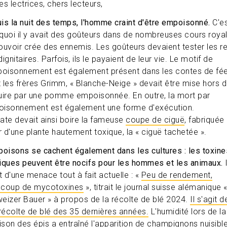
es lectrices, chers lecteurs,
is la nuit des temps, l'homme craint d'être empoisonné.
C'e
quoi il y avait des goûteurs dans de nombreuses cours royal
ouvoir crée des ennemis. Les goûteurs devaient tester les r
ignitaires. Parfois, ils le payaient de leur vie. Le motif de
poisonnement est également présent dans les contes de fée
 les frères Grimm, « Blanche-Neige » devait être mise hors d
uire par une pomme empoisonnée. En outre, la mort par
isonnement est également une forme d'exécution.
ate devait ainsi boire la fameuse
coupe de ciguë
, fabriquée
ir d'une plante hautement toxique, la « ciguë tachetée ».
poisons se cachent également dans les cultures : les toxine
iques peuvent être nocifs pour les hommes et les animaux.
I
t d'une menace tout à fait actuelle : «
Peu de rendement,
coup de mycotoxines
», titrait le journal suisse alémanique 
eizer Bauer » à propos de la récolte de blé 2024.
Il s'agit d
 récolte de blé des 35 dernières années.
L'humidité lors de la
aison des épis a entraîné l'apparition de champignons nuisibl