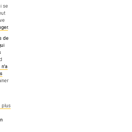
i se
eut
ive
nger
.
s de
qui
s
d
 n'a
as
iner
 plus
en