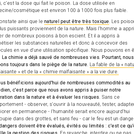
, c'est la dose qui fait le poison. La dose utilisée en
cine/cosmétique est environ 100 à 1000 fois plus faible.
onstate ainsi que le
naturel peut être très toxique
.
Les poiso
plus puissants proviennent de la nature. Mais l'homme a appr
iser de nombreux poisons à bon escient. Et il a appris à
hétiser les substances naturelles et donc à concevoir des
cules en vue d'une utilisation spécifique. Nous pouvons en ê
.
La chimie a déjà sauvé de nombreuses vies.
Pourtant, nous
ons toujours dans le piège de la nature.
La fable de la « nat
aisante » et de la « chimie malfaisante » a la vie dure.
ous bénéficions aujourd'hui de nombreuses commodités au
idien, c'est parce que nous avons appris à puiser notre
ration dans la nature et à évaluer les risques.
Sans ce
ortement - observer, s'ouvrir à la nouveauté, tester, adapter
iorer en permanence - l'humanité serait encore aujourd'hui
oupie dans des grottes, et sans feu - car le feu est un dange
dangers doivent être évalués, évités ou limités :
c'est ce qu
lle la gestion des risques
. En revanche, interdire ou ne pas