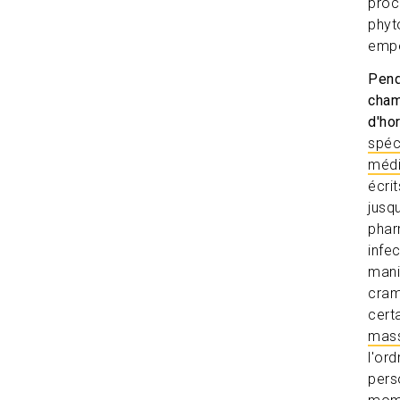
proc
phyto
empê
Pend
cham
d'ho
spéc
médi
écri
jusqu
phar
infe
mani
cram
cert
mass
l'or
pers