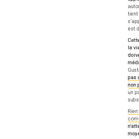
auto
tien
s'ap
est 
Cett
la v
doiv
méd
Gust
pas 
non 
un p
subs
Rien
comp
n'at
moye