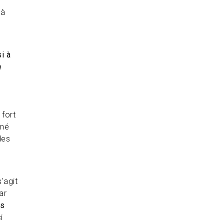
 à
i à
e
 fort
nné
des
s'agit
ar
s
i