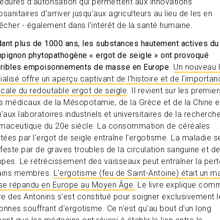
édures d'autorisation qui permettent aux innovations
sanitaires d’arriver jusqu’aux agriculteurs au lieu de les en
cher - également dans l'intérêt de la santé humaine.
ant plus de 1000 ans, les substances hautement actives du
pignon phytopathogène « ergot de seigle » ont provoqué
rribles empoisonnements de masse en Europe
.
Un nouveau l
ialisé offre un aperçu captivant de l'histoire et de l'importa
cale du redoutable ergot de seigle
. Il revient sur les premier
ts médicaux de la Mésopotamie, de la Grèce et de la Chine e
’aux laboratoires industriels et universitaires de la recherch
maceutique du 20e siècle. La consommation de céréales
ctées par l'ergot de seigle entraîne l'ergotisme. La maladie s
feste par de graves troubles de la circulation sanguine et d
pes. Le rétrécissement des vaisseaux peut entraîner la pert
ains membres.
L'ergotisme (feu de Saint-Antoine) était un m
e répandu en Europe au Moyen Âge.
Le livre explique com
dre des Antonins s'est constitué pour soigner exclusivement l
onnes souffrant d'ergotisme. Ce n'est qu'au bout d'un long