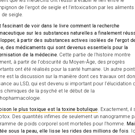
nt que les médecins ont réussi à établir le lien entre le
pignon de l'ergot de seigle et l'intoxication par les aliments
 de seigle.
st fascinant de voir dans le livre comment la recherche
maceutique sur les substances naturelles a finalement réuss
lopper, à partir des substances actives isolées de l'ergot d
le, des médicaments qui sont devenus essentiels pour la
rnisation de la médecine.
Cette partie de l'histoire montre
ent, à partir de l'obscurité du Moyen-Âge, des progrès
rtants ont été réalisés pour la santé humaine. Un autre point
ivre est la discussion sur la manière dont ces travaux ont do
sance au LSD, qui est devenu si important pour l'élucidation 
s chimiques de la psyché et le début de la
hopharmacologie.
oison le plus toxique est la toxine botulique
. Exactement, il 
otox. Des quantités infimes de seulement un nanogramme p
gramme de poids corporel sont mortelles pour l'homme.
Mai
ctée sous la peau, elle lisse les rides des millions de fois
. Ic