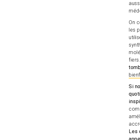
aussi
méde
On c
les 
util
synt
molé
fiers
tomb
bienf
Si n
quot
inspi
comp
amél
accr
Les 
appe