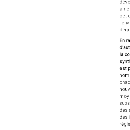
déve
amél
cet 
l'en
dégr
En r
d'au
la c
synt
est 
nomb
chaq
nouv
moye
subs
des 
des 
régl