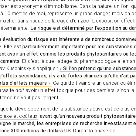
riser est synonyme d'immobilisme. Dans la nature, un lion, qu
t à 10 mètres de moi, représente un grand danger, mais on p
procher sans risque de la cage d'un zoo. L'exposition effect
déterminante.
Le risque est déterminé par l'exposition au da
e évaluation du risque est inhérente à de nombreux domaine
ie. Elle est particulièrement importante pour les substances 
ent avoir un effet, comme les produits phytosanitaires ou le
icaments.
Et c'est là que l'adage du pharmacologue alleman
av Kuschinsky s'applique :
«
Si l'on prétend qu'une substance
d'effets secondaires, il y a de fortes chances qu'elle n'ait p
plus d'effets majeurs
»
.
Ce qui doit vaincre un cancer ou élim
arasite
doit
avoir un effet toxique pour ces derniers, sinon la
tance ne vaut pas l'argent.
 que le développement de la substance active est de plus en
lexe et coûteux
:
avant qu'un nouveau produit phytosanitaire
teigne le marché, les entreprises de recherche investissent 
nne 300 millions de dollars US.
Durant la phase de