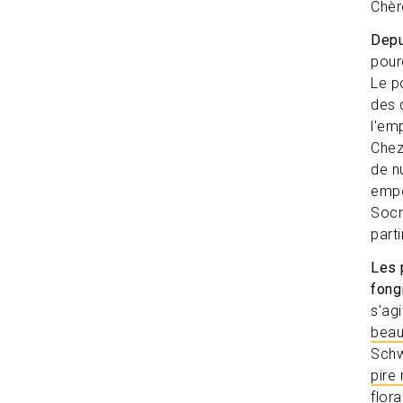
Chèr
Depu
pour
Le p
des d
l'em
Chez
de n
empo
Socr
part
Les 
fong
s'agi
beau
Schw
pire
flor