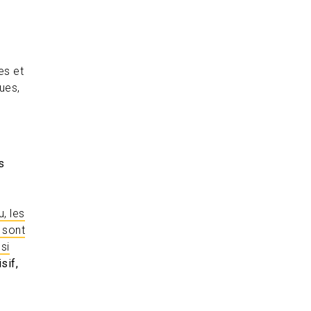
es et
ues,
s
, les
 sont
si
sif,