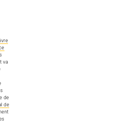
ivre
nce
s
t va
e
e
es
e de
al de
ment
es