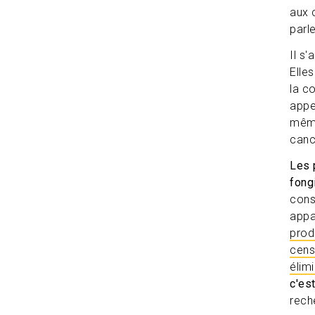
aux 
parl
Il s'
Elle
la c
app
même
canc
Les 
fong
cons
appa
prod
cens
élim
c'es
reche