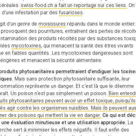
céréales.
swiss-food.ch a fait un reportage sur ces liens.
On
e d'une infestation par des
fusarioses
.
agit d'un genre de
moisissures
répandu dans le monde entier.
s provoquent des pourritures, entraînent des pertes de récolt
ontamination des produits récoltés par des substances toxiq
elées
mycotoxines
, qui menacent la santé des êtres vivants
 en faibles quantités. Les mycotoxines dangereuses sont
érigènes et menacent la sécurité alimentaire.
produits phytosanitaires permettraient d'endiguer les toxine
iques.
Mais sans protection phytosanitaire suffisante, leur
ommation représente un danger. Et c'est là que le dilemme
raît. Un poison n'est pas simplement un poison.
Bien entendu
uits phytosanitaires peuvent avoir un effet toxique, puisqu'ils
és agir contre les organismes nuisibles. Mais ils peuvent aus
iner des poisons qui mettent la vie en danger.
Ce qui est déci
t une évaluation minutieuse et une utilisation appropriée.
La
rche sert à minimiser les effets négatifs. Il faut enfin des