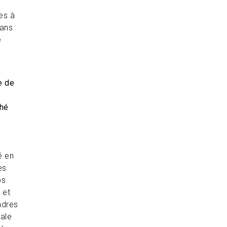
es à
dans
e
e de
ché
e
é en
es
ps
 et
adres
rale