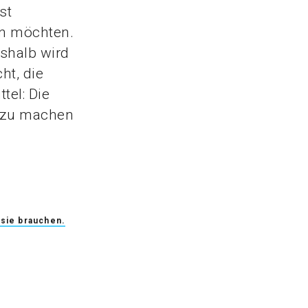
st
en möchten.
eshalb wird
ht, die
tel: Die
r zu machen
sie brauchen.