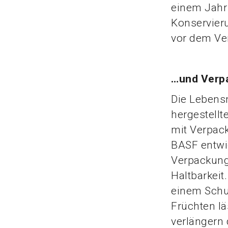
einem Jahr 
Konservier
vor dem Ve
…und Verp
Die Lebensm
hergestellt
mit Verpack
BASF entwi
Verpackungs
Haltbarkeit
einem Schu
Früchten l
verlängern