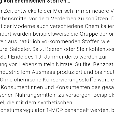
g von chemischen Stoffen…
r Zeit entwickelte der Mensch immer neuere V
ebensmittel vor dem Verderben zu schützen. 
it der Moderne auch verschiedene Chemikalie
ndert wurden beispielsweise die Gruppe der o
en aus natürlich vorkommenden Stoffen wie
e, Salpeter, Salz, Beeren oder Steinkohlentee
Seit Ende des 19. Jahrhunderts werden zur
ng von Lebensmitteln Nitrate, Sulfite, Benzoa
industriellem Ausmass produziert und bis heu
 Ohne chemische Konservierungsstoffe wäre 
 Konsumentinnen und Konsumenten das gesa
ischen Nahrungsmitteln zu versorgen. Beispie
l, die mit dem synthetischen
chstumsregulator 1-MCP behandelt werden, b