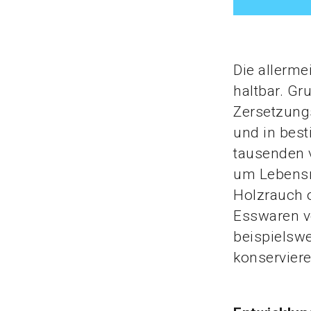
Die allerme
haltbar. Gr
Zersetzung
und in bes
tausenden 
um Lebensmi
Holzrauch 
Esswaren v
beispielsw
konserviere