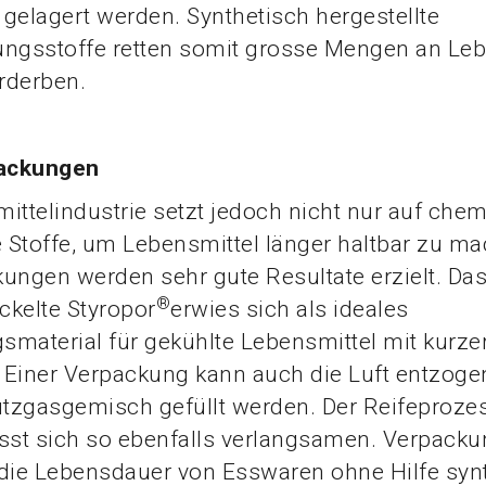
gelagert werden. Synthetisch hergestellte
ungsstoffe retten somit grosse Mengen an Leb
rderben.
ackungen
ittelindustrie setzt jedoch nicht nur auf che
e Stoffe, um Lebensmittel länger haltbar zu m
ungen werden sehr gute Resultate erzielt. Da
®
ckelte Styropor
erwies sich als ideales
material für gekühlte Lebensmittel mit kurze
. Einer Verpackung kann auch die Luft entzoge
tzgasgemisch gefüllt werden. Der Reifeproze
ässt sich so ebenfalls verlangsamen. Verpack
 die Lebensdauer von Esswaren ohne Hilfe syn