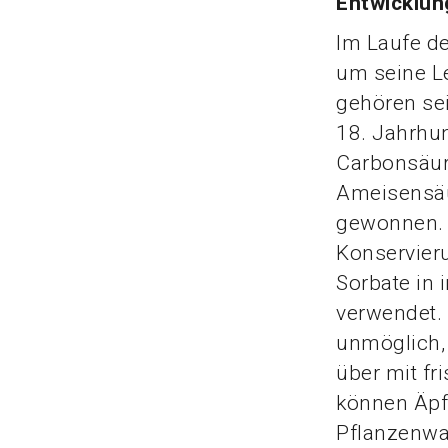
Entwicklun
Im Laufe de
um seine L
gehören se
18. Jahrhu
Carbonsäur
Ameisensäur
gewonnen. 
Konservieru
Sorbate in 
verwendet.
unmöglich,
über mit fr
können Äpfe
Pflanzenwa