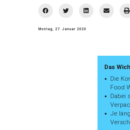
Montag, 27. Januar 2020
Das Wich
Die Ko
Food W
Dabei 
Verpac
Je läng
Versch