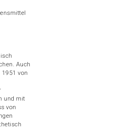
ensmittel
misch
achen. Auch
s 1951 von
r
n und mit
ss von
ungen
thetisch