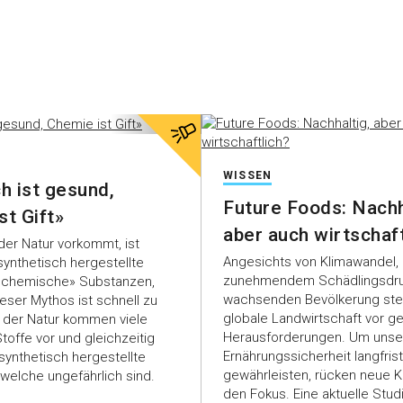
WISSEN
h ist gesund,
Future Foods: Nachh
st Gift»
aber auch wirtschaft
 der Natur vorkommt, ist
Angesichts von Klimawandel,
ynthetisch hergestellte
zunehmendem Schädlingsdru
 «chemische» Substanzen,
wachsenden Bevölkerung ste
Dieser Mythos ist schnell zu
globale Landwirtschaft vor g
In der Natur kommen viele
Herausforderungen. Um unse
toffe vor und gleichzeitig
Ernährungssicherheit langfrist
 synthetisch hergestellte
gewährleisten, rücken neue Ku
welche ungefährlich sind.
den Fokus. Eine aktuelle Stud