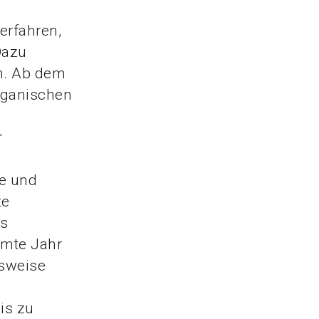
erfahren,
Dazu
n. Ab dem
rganischen
r
te und
te
es
mte Jahr
lsweise
is zu