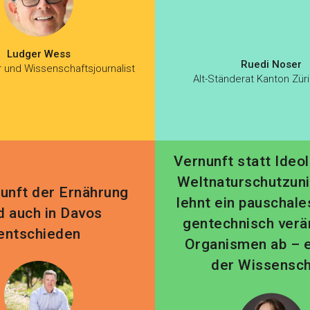
Ludger Wess
Ruedi Noser
 und Wissenschaftsjournalist
Alt-Ständerat Kanton Zür
Vernunft statt Ideol
Weltnaturschutzun
unft der Ernährung
lehnt ein pauschale
d auch in Davos
gentechnisch verä
entschieden
Organismen ab – e
der Wissensch