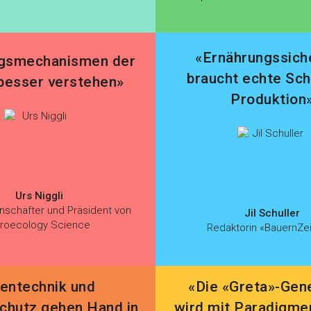
«Ernährungssich
gsmechanismen der
braucht echte Sc
besser verstehen»
Produktion
Urs Niggli
nschafter und Präsident von
Jil Schuller
roecology Science
Redaktorin «BauernZe
entechnik und
«Die «Greta»-Gen
chutz gehen Hand in
wird mit Paradigme