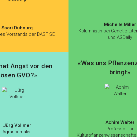
Michelle Miller
Saori Dubourg
Kolumnistin bei Genetic Lite
des Vorstands der BASF SE
und AGDaily
«Was uns Pflanzen
hat Angst vor den
bringt»
bösen GVO?»
Achim Walter
Jürg Vollmer
Professor für
Agrarjournalist
Kulturpflanzenwissenschafte