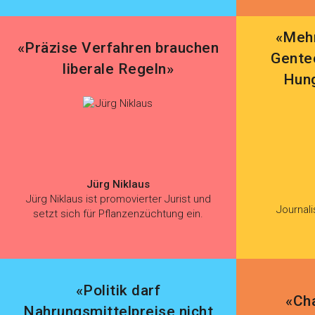
«Mehr
«Präzise Verfahren brauchen
Gentec
liberale Regeln»
Hung
Jürg Niklaus
Jürg Niklaus ist promovierter Jurist und
Journali
setzt sich für Pflanzenzüchtung ein.
«Politik darf
«Ch
Nahrungsmittelpreise nicht