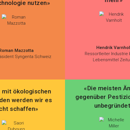
chnologie nutzen»
Hendrik Varnhol
Roman Mazzotta
Ressortleiter Industrie 
äsident Syngenta Schweiz
Lebensmittel Zeit
«Die meisten Ä
n mit ökologischen
gegenüber Pestizi
den werden wir es
unbegründe
icht schaffen»