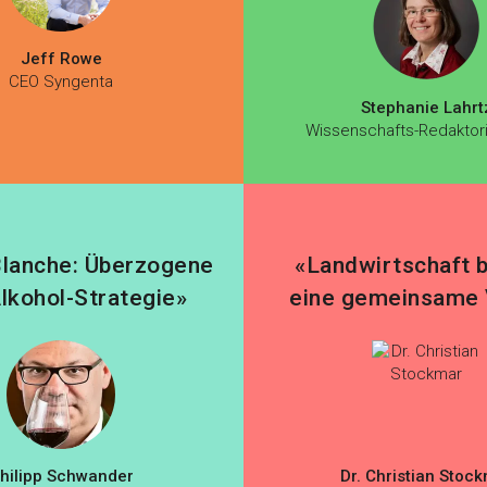
Jeff Rowe
CEO Syngenta
Stephanie Lahrt
Wissenschafts-Redaktor
Blanche: Überzogene
«Landwirtschaft 
Alkohol-Strategie»
eine gemeinsame 
hilipp Schwander
Dr. Christian Stoc