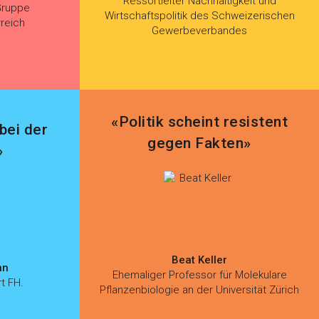
Ressortleiter Nachhaltigkeit und
Gruppe
Wirtschaftspolitik des Schweizerischen
reich
Gewerbeverbandes
«Politik scheint resistent
bei der
gegen Fakten»
»
Beat Keller
nn
Ehemaliger Professor für Molekulare
t FH.
Pflanzenbiologie an der Universität Zürich