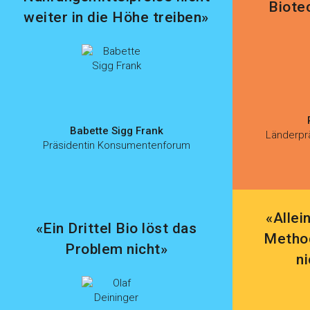
Biote
weiter in die Höhe treiben»
Babette Sigg Frank
Länderpr
Präsidentin Konsumentenforum
«Allei
«Ein Drittel Bio löst das
Metho
Problem nicht»
n