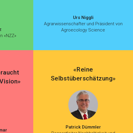
Urs Niggli
Agrarwissenschafter und Präsident von
z
Agroecology Science
in «NZZ»
«Reine
braucht
Selbstüberschätzung»
Vision»
Patrick Dümmler
kmar