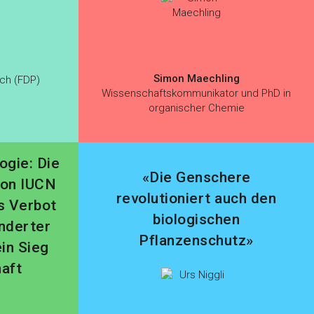
Simon Maechling
ich (FDP)
Wissenschaftskommunikator und PhD in
organischer Chemie
ogie: Die
«Die Genschere
ion IUCN
revolutioniert auch den
s Verbot
biologischen
nderter
Pflanzenschutz»
in Sieg
aft