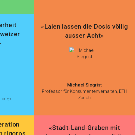
erheit
«Laien lassen die Dosis völlig
hweizer
ausser Acht»
»
Michael Siegrist
Professor für Konsumentenverhalten, ETH
Zürich
itung»
eration
«Stadt-Land-Graben mit
n rigoros