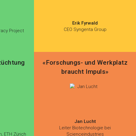
Erik Fyrwald
CEO Syngenta Group
racy Project
züchtung
«Forschungs- und Werkplatz
braucht Impuls»
Jan Lucht
Leiter Biotechnologie bei
n, ETH Zürich
Scienceindustries