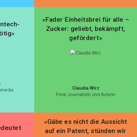
«Fader Einheitsbrei für alle –
entech-
Zucker: geliebt, bekämpft,
ötig»
gefördert»
n
Claudia Wirz
amedia
Freie Journalistin und Autorin
«Gäbe es nicht die Aussicht
edeutet
auf ein Patent, stünden wir