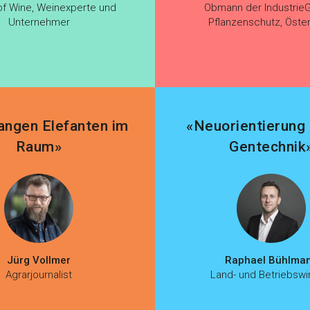
of Wine, Weinexperte und
Obmann der Industrie
Unternehmer
Pflanzenschutz, Öster
angen Elefanten im
«Neuorientierung 
Raum»
Gentechnik
Jürg Vollmer
Raphael Bühlma
Agrarjournalist
Land- und Betriebswir