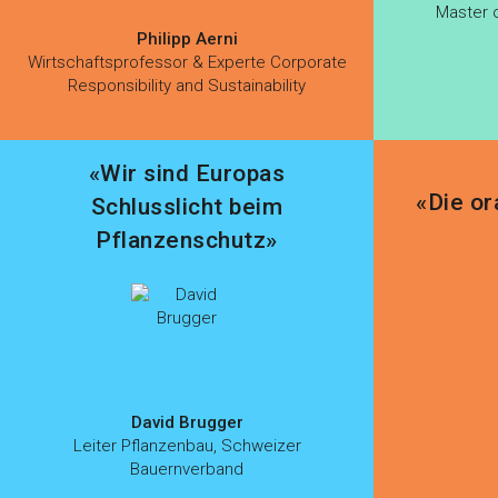
Master 
Philipp Aerni
Wirtschaftsprofessor & Experte Corporate
Responsibility and Sustainability
«Wir sind Europas
«Die or
Schlusslicht beim
Pflanzenschutz»
David Brugger
Leiter Pflanzenbau, Schweizer
Bauernverband