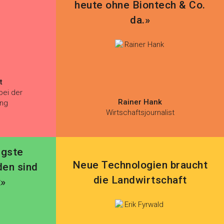
heute ohne Biontech & Co.
da.»
t
bei der
Rainer Hank
ung
Wirtschaftsjournalist
ngste
Neue Technologien braucht
den sind
die Landwirtschaft
t»