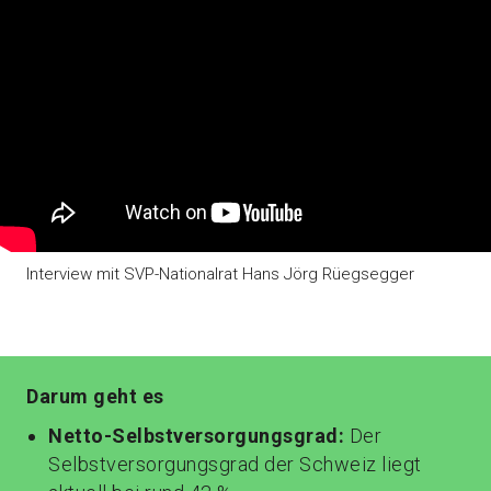
Interview mit SVP-Nationalrat Hans Jörg Rüegsegger
Darum geht es
Netto-Selbstversorgungsgrad:
Der
Selbstversorgungsgrad der Schweiz liegt