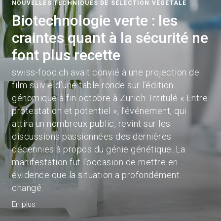
NOUVELLES TECHNIQUES DE SÉLECTION VÉGÉTALE
Biotechnologie verte : les
craintes quant à la sécurité ne
font plus recette
swiss-food.ch avait convié à une projection de
film suivie d’une table ronde sur l’édition
génomique à fin octobre à Zurich. Intitulé « Entre
protestation et potentiel », l’événement, qui
attira un nombreux public, revint sur les
discussions passionnées des dernières
décennies à propos du génie génétique. La
manifestation fut l’occasion de mettre en
évidence que la situation a profondément
changé.
En plus