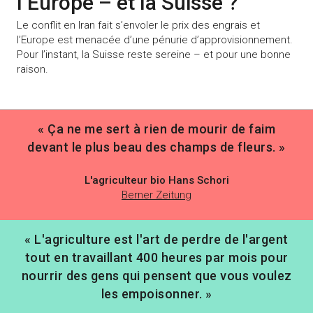
l’Europe – et la Suisse ?
Le conflit en Iran fait s’envoler le prix des engrais et
l’Europe est menacée d’une pénurie d’approvisionnement.
Pour l’instant, la Suisse reste sereine – et pour une bonne
raison.
« Ça ne me sert à rien de mourir de faim
devant le plus beau des champs de fleurs. »
L'agriculteur bio Hans Schori
Berner Zeitung
« L'agriculture est l'art de perdre de l'argent
tout en travaillant 400 heures par mois pour
nourrir des gens qui pensent que vous voulez
les empoisonner. »