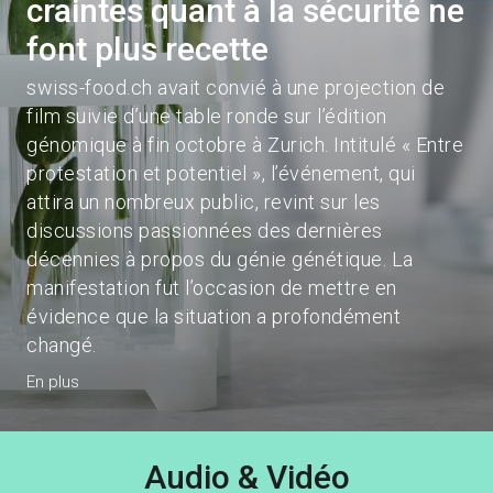
craintes quant à la sécurité ne
font plus recette
swiss-food.ch avait convié à une projection de
film suivie d’une table ronde sur l’édition
génomique à fin octobre à Zurich. Intitulé « Entre
protestation et potentiel », l’événement, qui
attira un nombreux public, revint sur les
discussions passionnées des dernières
décennies à propos du génie génétique. La
manifestation fut l’occasion de mettre en
évidence que la situation a profondément
changé.
En plus
Audio & Vidéo