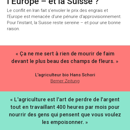
l’Europe – et la Suisse ?
Le conflit en Iran fait s’envoler le prix des engrais et
l’Europe est menacée d’une pénurie d’approvisionnement.
Pour l’instant, la Suisse reste sereine – et pour une bonne
raison.
« Ça ne me sert à rien de mourir de faim
devant le plus beau des champs de fleurs. »
L'agriculteur bio Hans Schori
Berner Zeitung
« L'agriculture est l'art de perdre de l'argent
tout en travaillant 400 heures par mois pour
nourrir des gens qui pensent que vous voulez
les empoisonner. »