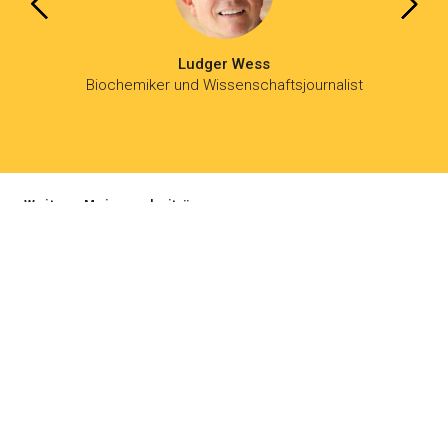
Ludger Wess
Biochemiker und Wissenschaftsjournalist
Weitere Meinungsbeiträge
swiss-food.ch
Powered by Syngenta und Bayer
info@swiss-food.ch
044 300 30 40
Impressum
Datenschutzerklärung