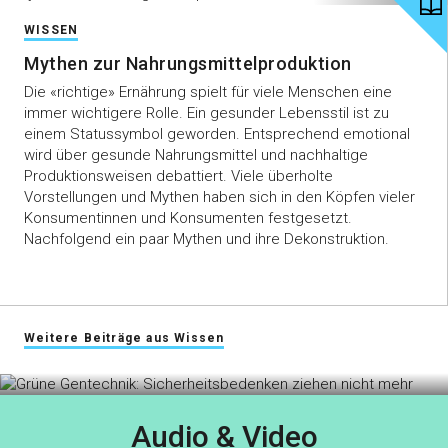
NEUE ZÜCHTUNGSTECHNOLOGIEN
WISSEN
Grüne Gentechnik:
Mythen zur Nahrungsmittelproduktion
Sicherheitsbedenken ziehen
Die «richtige» Ernährung spielt für viele Menschen eine
immer wichtigere Rolle. Ein gesunder Lebensstil ist zu
nicht mehr
einem Statussymbol geworden. Entsprechend emotional
wird über gesunde Nahrungsmittel und nachhaltige
swiss-food.ch lud Ende Oktober in Zürich zu
Produktionsweisen debattiert. Viele überholte
einer Filmvorführung mit Podiumsgespräch zum
Vorstellungen und Mythen haben sich in den Köpfen vieler
Thema Genom-Editierung «Zwischen Protest
Konsumentinnen und Konsumenten festgesetzt.
und Potenzial» ein. Der Anlass war gut besucht
Nachfolgend ein paar Mythen und ihre Dekonstruktion.
und beschäftigte sich mit der emotionalen
Diskussion um Gentechnik der vergangenen
Jahrzehnte.
Weitere Beiträge aus Wissen
Mehr
Audio & Video